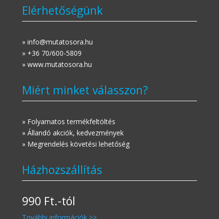
Elérhetőségünk
» info@mutatosora.hu
» +36 70/600-5809
» www.mutatosora.hu
Miért minket válasszon?
» Folyamatos termékfeltöltés
» Állandó akciók, kedvezmények
» Megrendelés követési lehetőség
Házhozszállítás
990 Ft.-tól
További információk >>