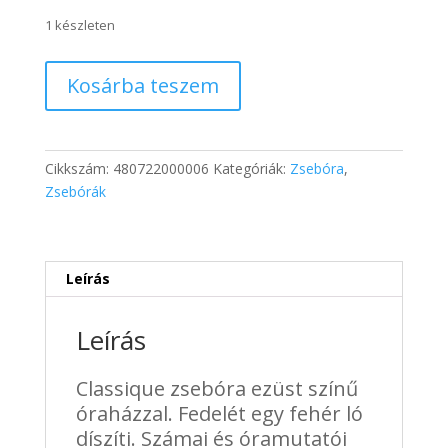
price
price
was:
is:
1 készleten
12
8
590 Ft.
440 Ft.
Classique
Kosárba teszem
zsebóra
fém
óraházzal
-
Cikkszám:
480722000006
Kategóriák:
Zsebóra
,
Lovas
Zsebórák
mennyiség
Leírás
Leírás
Classique zsebóra ezüst színű
óraházzal. Fedelét egy fehér ló
díszíti. Számai és óramutatói