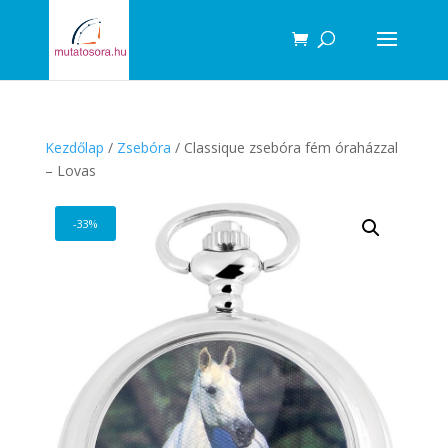
Products
search
Kezdőlap
/
Zsebóra
/ Classique zsebóra fém óraházzal
– Lovas
-33%