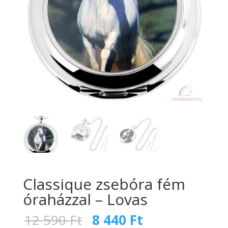
Classique zsebóra fém
óraházzal – Lovas
Original
Current
12 590
Ft
8 440
Ft