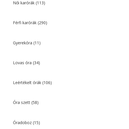
990 Ft.
590 Ft.
Női karórák
(113)
Férfi karórák
(290)
Gyerekóra
(11)
Lovas óra
(34)
Leértékelt órák
(106)
Óra szett
(58)
Óradoboz
(15)