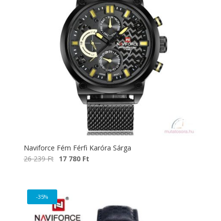
Naviforce Fém Férfi Karóra Sárga
Original
Current
26 239
Ft
17 780
Ft
price
price
was:
is:
26
17
-35%
239 Ft.
780 Ft.