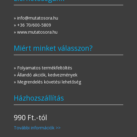
» info@mutatosora.hu
» +36 70/600-5809
» www.mutatosora.hu
Miért minket válasszon?
» Folyamatos termékfeltöltés
» Állandó akciók, kedvezmények
» Megrendelés követési lehetőség
Házhozszállítás
990 Ft.-tól
További információk >>