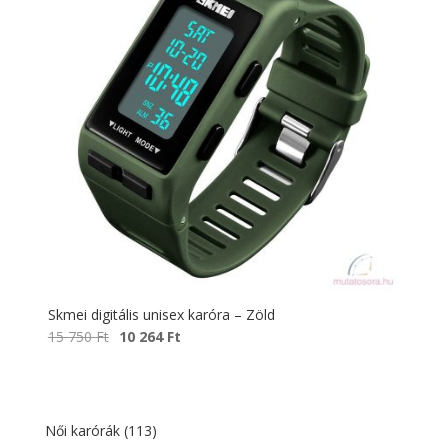
Skmei digitális unisex karóra – Zöld
Original
Current
15 750
Ft
10 264
Ft
price
price
was:
is:
15
10
750 Ft.
264 Ft.
Női karórák
(113)