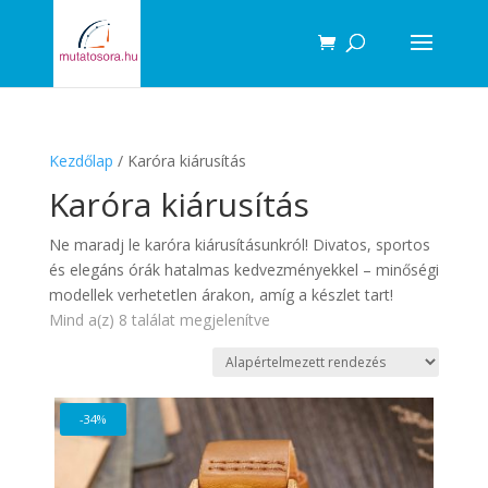
Products
search
Kezdőlap
/ Karóra kiárusítás
Karóra kiárusítás
Ne maradj le karóra kiárusításunkról! Divatos, sportos
és elegáns órák hatalmas kedvezményekkel – minőségi
modellek verhetetlen árakon, amíg a készlet tart!
Mind a(z) 8 találat megjelenítve
-34%