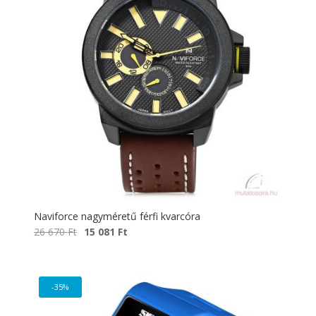
Naviforce nagyméretű férfi kvarcóra
Original
Current
26 670
Ft
15 081
Ft
price
price
was:
is:
26
15
-35%
670 Ft.
081 Ft.