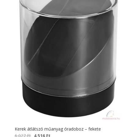
Kerek átlátszó műanyag óradoboz – fekete
Original
Current
6 027
Ft
4 516
Ft