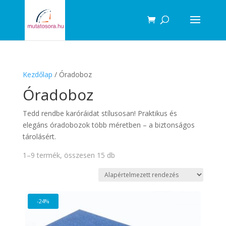
Products
search
Kezdőlap
/ Óradoboz
Óradoboz
Tedd rendbe karóráidat stílusosan! Praktikus és
elegáns óradobozok több méretben – a biztonságos
tárolásért.
1–9 termék, összesen 15 db
-24%