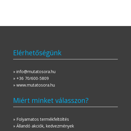
Elérhetőségünk
» info@mutatosora.hu
» +36 70/600-5809
» www.mutatosora.hu
Miért minket válasszon?
» Folyamatos termékfeltöltés
» Állandó akciók, kedvezmények