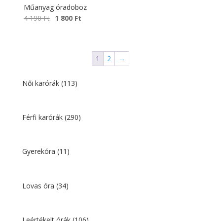
Műanyag óradoboz
Original
Current
4 190
Ft
1 800
Ft
price
price
was:
is:
4
1
1
2
→
190 Ft.
800 Ft.
Női karórák
(113)
Férfi karórák
(290)
Gyerekóra
(11)
Lovas óra
(34)
Leértékelt órák
(106)