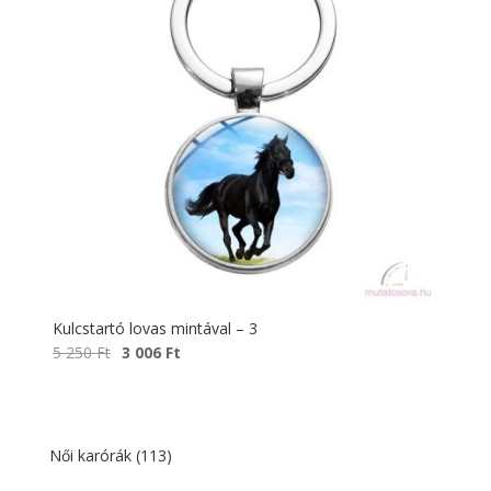
Kulcstartó lovas mintával – 3
Original
Current
5 250
Ft
3 006
Ft
price
price
was:
is:
5
3
250 Ft.
006 Ft.
Női karórák
(113)