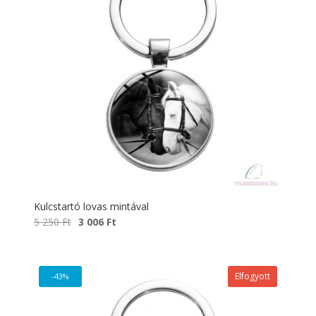
Kulcstartó lovas mintával
Original
Current
5 250
Ft
3 006
Ft
price
price
was:
is:
5
3
Elfogyott
-43%
250 Ft.
006 Ft.