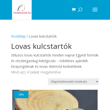
Products
search
Kezdőlap
/ Lovas kulcstartók
Lovas kulcstartók
Stílusos lovas kulcstartók minden napra! Egyedi formák
és részletgazdag kidolgozás – tökéletes ajándék
lórajongóknak és lovas életmód kedvelőinek.
Mind a(z) 4 találat megjelenítve
-38%