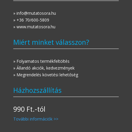
» info@mutatosora.hu
» +36 70/600-5809
» www.mutatosora.hu
Miért minket válasszon?
» Folyamatos termékfeltöltés
» Állandó akciók, kedvezmények
» Megrendelés követési lehetőség
Házhozszállítás
990 Ft.-tól
További információk >>