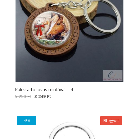
Kulcstartó lovas mintával – 4
Original
Current
5 250
Ft
3 249
Ft
price
price
was:
is:
5
3
Elfogyott
-43%
250 Ft.
249 Ft.