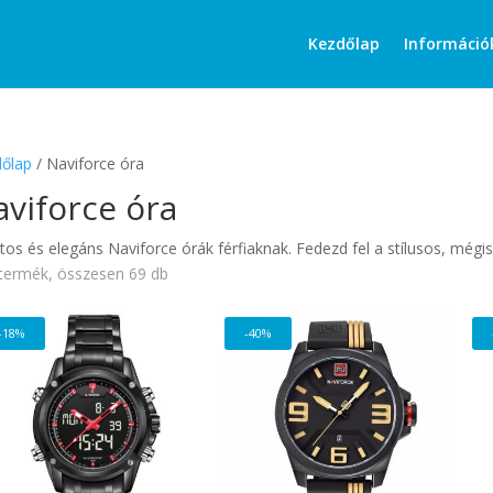
Products
search
Kezdőlap
Információ
őlap
/ Naviforce óra
viforce óra
tos és elegáns Naviforce órák férfiaknak. Fedezd fel a stílusos, még
termék, összesen 69 db
-18%
-40%