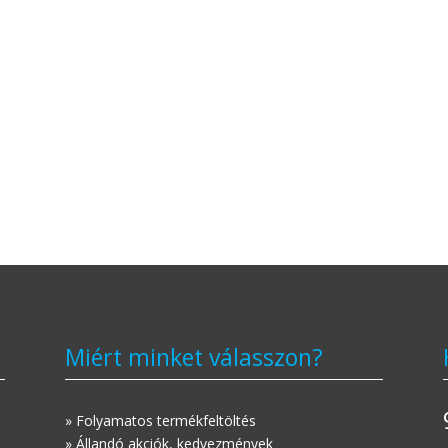
Miért minket válasszon?
» Folyamatos termékfeltöltés
» Állandó akciók, kedvezmények