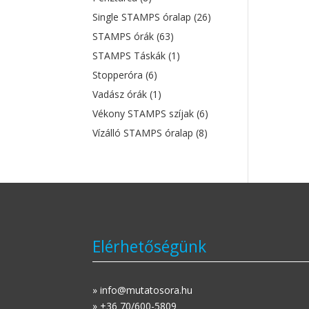
Single STAMPS óralap
(26)
STAMPS órák
(63)
STAMPS Táskák
(1)
Stopperóra
(6)
Vadász órák
(1)
Vékony STAMPS szíjak
(6)
Vízálló STAMPS óralap
(8)
Elérhetőségünk
» info@mutatosora.hu
» +36 70/600-5809