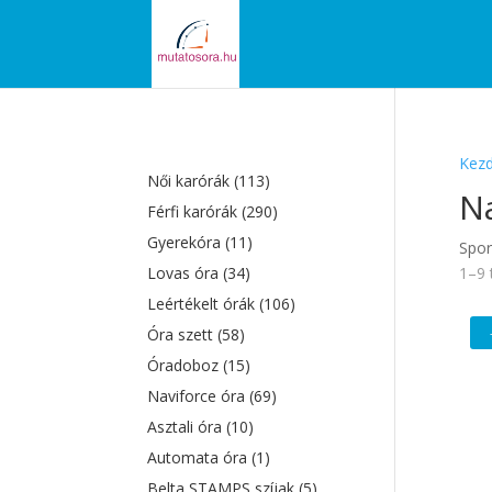
Kezd
Női karórák
(113)
Na
Férfi karórák
(290)
Gyerekóra
(11)
Spor
Lovas óra
(34)
1–9 
Leértékelt órák
(106)
Óra szett
(58)
Óradoboz
(15)
Naviforce óra
(69)
Asztali óra
(10)
Automata óra
(1)
Belta STAMPS szíjak
(5)