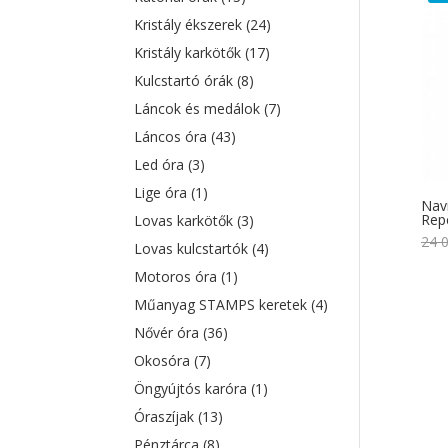
Kristály ékszerek
(24)
Kristály karkötők
(17)
Kulcstartó órák
(8)
Láncok és medálok
(7)
Láncos óra
(43)
Led óra
(3)
Lige óra
(1)
Navi
Rep
Lovas karkötők
(3)
24 
Lovas kulcstartók
(4)
Motoros óra
(1)
Műanyag STAMPS keretek
(4)
Nővér óra
(36)
Okosóra
(7)
Öngyújtós karóra
(1)
Óraszíjak
(13)
Pénztárca
(8)