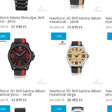
force fekete fémszíjas férfi
Naviforce 3D férfi karóra dátum
Nav
ra – piros
mutatóval – sérült
mut
Original
Current
239
Ft
21 590
Ft
Original
Current
20 003
Ft
12 075
Ft
24 
price
price
price
price
-40%
-13%
was:
is:
was:
is:
26
21
20
12
239 Ft.
590 Ft.
003 Ft.
075 Ft.
force 3D férfi karóra dátum
Naviforce 3D férfi karóra dátum
Navi
tóval piros – sérült
mutatóval sárga
piro
Original
Current
Original
Current
003
Ft
12 075
Ft
24 130
Ft
20 955
Ft
24 
price
price
price
price
-42%
-13%
was:
is:
was:
is: