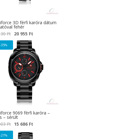
iforce 3D férfi karóra dátum
atóval fehér
Original
Current
130
Ft
20 955
Ft
price
price
-35%
was:
is:
24
20
130 Ft.
955 Ft.
force 9069 férfi karóra –
s – sérült
Original
Current
003
Ft
15 686
Ft
price
price
-21%
was:
is: