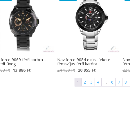
20
12
24
20
003 Ft.
075 Ft.
130 Ft.
955 Ft.
force 9069 férfi karóra –
Naviforce 9084 ezüst fekete
Nav
edt üveg
fémszíjas férfi karóra
féms
Original
Current
Original
Current
003
Ft
13 886
Ft
24 130
Ft
20 955
Ft
22 
price
price
price
price
1
2
3
4
…
6
7
8
was:
is:
was:
is:
24
13
24
20
003 Ft.
886 Ft.
130 Ft.
955 Ft.