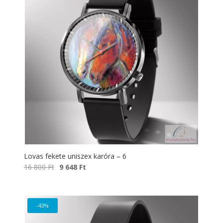
Lovas fekete uniszex karóra – 6
Original
Current
16 800
Ft
9 648
Ft
price
price
was:
is:
16
9
-43%
800 Ft.
648 Ft.