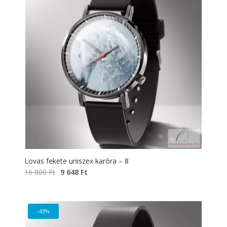
Lovas fekete uniszex karóra – 8
Original
Current
16 800
Ft
9 648
Ft
price
price
was:
is:
16
9
-43%
800 Ft.
648 Ft.