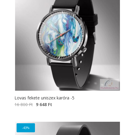
Lovas fekete uniszex karóra -5
Original
Current
16 800
Ft
9 648
Ft
price
price
was:
is:
16
9
-43%
800 Ft.
648 Ft.