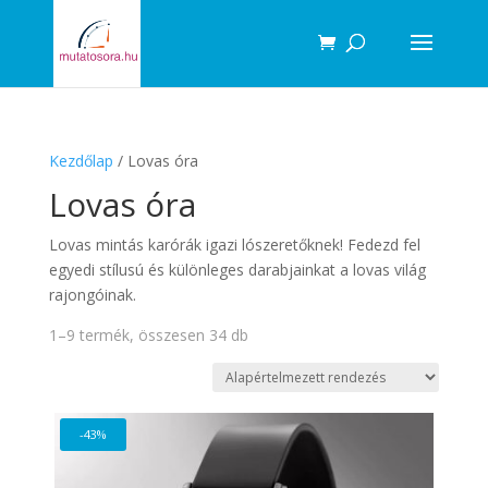
Products
search
Kezdőlap
/ Lovas óra
Lovas óra
Lovas mintás karórák igazi lószeretőknek! Fedezd fel
egyedi stílusú és különleges darabjainkat a lovas világ
rajongóinak.
1–9 termék, összesen 34 db
-43%