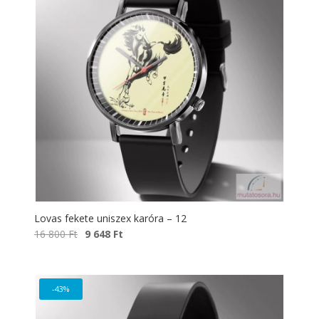
Lovas fekete uniszex karóra – 12
Original
Current
16 800
Ft
9 648
Ft
price
price
was:
is:
16
9
-43%
800 Ft.
648 Ft.