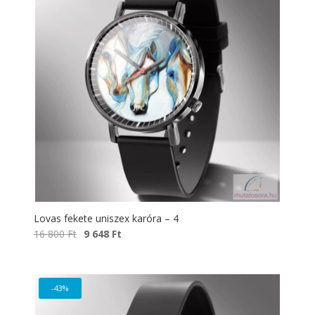
Lovas fekete uniszex karóra – 4
Original
Current
16 800
Ft
9 648
Ft
price
price
was:
is:
16
9
-43%
800 Ft.
648 Ft.