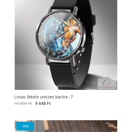
Lovas fekete uniszex karóra -7
Original
Current
16 800
Ft
9 648
Ft
price
price
was:
is:
16
9
-46%
800 Ft.
648 Ft.