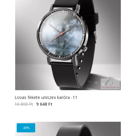
Lovas fekete uniszex karóra -11
Original
Current
16 800
Ft
9 648
Ft
price
price
was:
is:
16
9
-43%
800 Ft.
648 Ft.