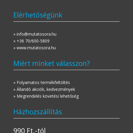
Elérhetőségünk
» info@mutatosora.hu
» +36 70/600-5809
» www.mutatosora.hu
Miért minket válasszon?
» Folyamatos termékfeltöltés
» Állandó akciók, kedvezmények
» Megrendelés követési lehetőség
Házhozszállítás
990 Ft.-tól