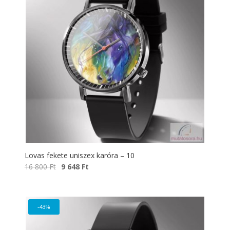
Lovas fekete uniszex karóra – 10
Original
Current
16 800
Ft
9 648
Ft
price
price
was:
is:
16
9
-43%
800 Ft.
648 Ft.