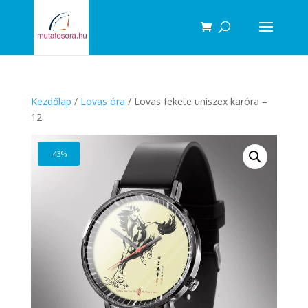
Products
search
Kezdőlap
/
Lovas óra
/ Lovas fekete uniszex karóra –
12
-43%