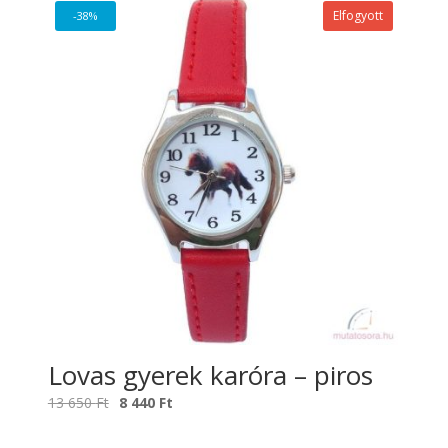
Elfogyott
-38%
Lovas gyerek karóra – piros
Original
Current
13 650
Ft
8 440
Ft
price
price
was:
is: