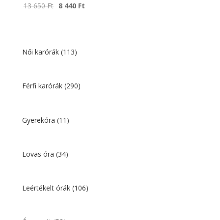
Original
Current
13 650
Ft
8 440
Ft
price
price
was:
is:
13
8
650 Ft.
440 Ft.
Női karórák
(113)
Férfi karórák
(290)
Gyerekóra
(11)
Lovas óra
(34)
Leértékelt órák
(106)