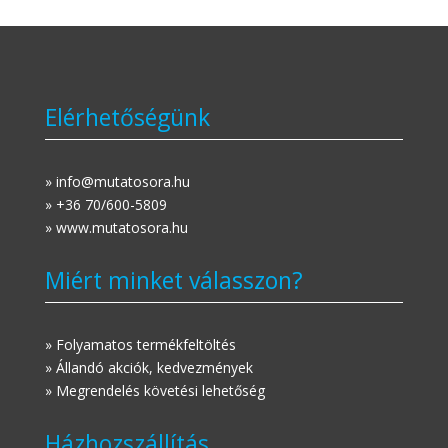
Elérhetőségünk
» info@mutatosora.hu
» +36 70/600-5809
» www.mutatosora.hu
Miért minket válasszon?
» Folyamatos termékfeltöltés
» Állandó akciók, kedvezmények
» Megrendelés követési lehetőség
Házhozszállítás