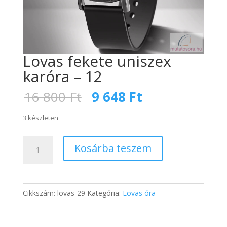
Lovas fekete uniszex
karóra – 12
Original
Current
16 800
Ft
9 648
Ft
price
price
was:
is:
3 készleten
16
9
800 Ft.
648 Ft.
Lovas
Kosárba teszem
fekete
uniszex
karóra
-
Cikkszám:
lovas-29
Kategória:
Lovas óra
12
mennyiség