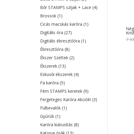
Bőr STAMPS szíjak + Lace
(4)
Brossok
(1)
Cicás macskás karóra
(1)
Négy
Digitális óra
(27)
Kris
7 3
Digitális ébresztőóra
(1)
Ébresztőóra
(8)
Ékszer Szettek
(2)
Ékszerek
(13)
Esküvői ékszerek
(4)
Fa karóra
(5)
Fém STAMPS keretek
(9)
Fergeteges Karóra Akciók!
(3)
Fülbevalók
(1)
Gyűrűk
(1)
Karóra kiárusítás
(8)
Katonai órák
(13)