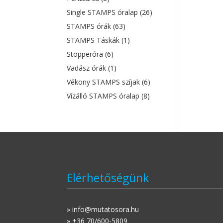
Single STAMPS óralap
(26)
STAMPS órák
(63)
STAMPS Táskák
(1)
Stopperóra
(6)
Vadász órák
(1)
Vékony STAMPS szíjak
(6)
Vízálló STAMPS óralap
(8)
Elérhetőségünk
» info@mutatosora.hu
» +36 70/600-5809