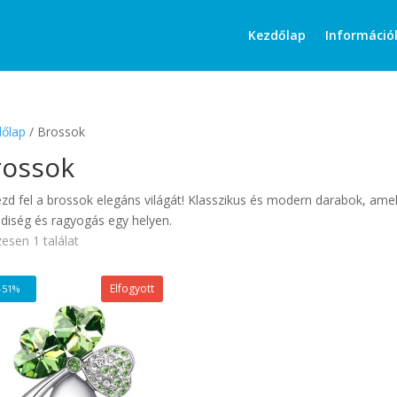
Products
search
Kezdőlap
Információ
őlap
/ Brossok
rossok
zd fel a brossok elegáns világát! Klasszikus és modern darabok, amel
diség és ragyogás egy helyen.
esen 1 találat
Elfogyott
-51%