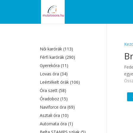
Kezd
Női karórák
(113)
B
Férfi karórák
(290)
Gyerekóra
(11)
Fede
Lovas óra
(34)
egye
Össz
Leértékelt órák
(106)
Óra szett
(58)
Óradoboz
(15)
Naviforce óra
(69)
Asztali óra
(10)
Automata óra
(1)
Belta STAMPS szíjak
(5)