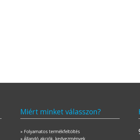
Miért minket válasszon?
» Folyamatos termékfeltöltés
» Állandó akciók, kedvezmények