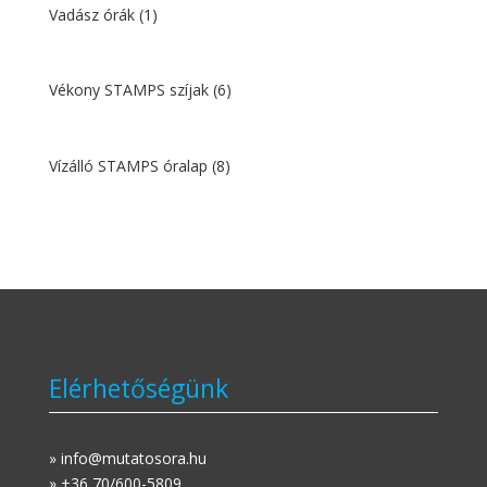
Vadász órák
(1)
Vékony STAMPS szíjak
(6)
Vízálló STAMPS óralap
(8)
Elérhetőségünk
» info@mutatosora.hu
» +36 70/600-5809