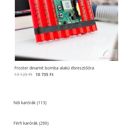
Froster dinamit bomba alakú ébresztőóra
Original
Current
13 125
Ft
10 735
Ft
price
price
was:
is:
13
10
125 Ft.
735 Ft.
Női karórák
(113)
Férfi karórák
(290)