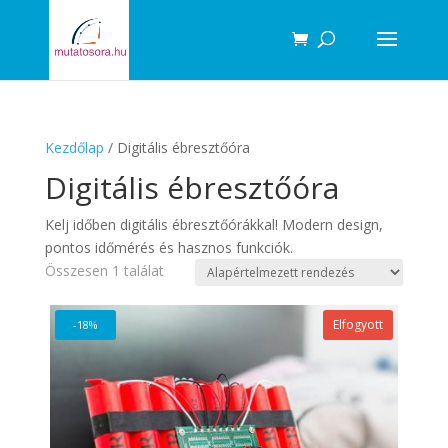
Products
search
Kezdőlap
/ Digitális ébresztőóra
Digitális ébresztőóra
Kelj időben digitális ébresztőórákkal! Modern design,
pontos időmérés és hasznos funkciók.
Összesen 1 találat
Elfogyott
-18%