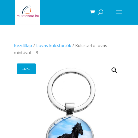
Products
search
Kezdőlap
/
Lovas kulcstartók
/ Kulcstartó lovas
mintával – 3
-43%