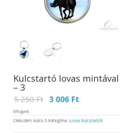
Kulcstartó lovas mintával
– 3
Original
Current
5 250
Ft
3 006
Ft
price
price
was:
is:
Elfogyott
5
3
Cikkszám:
kulcs-3
Kategória:
Lovas kulcstartók
250 Ft.
006 Ft.