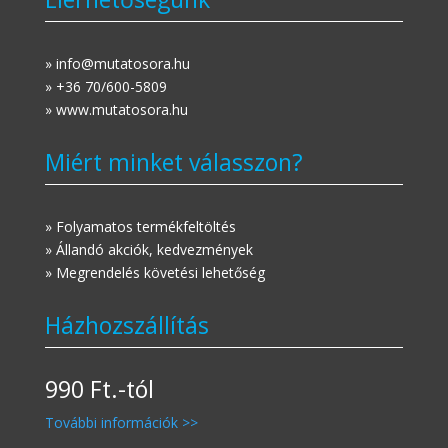
» info@mutatosora.hu
» +36 70/600-5809
» www.mutatosora.hu
Miért minket válasszon?
» Folyamatos termékfeltöltés
» Állandó akciók, kedvezmények
» Megrendelés követési lehetőség
Házhozszállítás
990 Ft.-tól
További információk >>