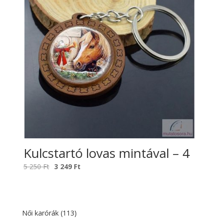
Kulcstartó lovas mintával – 4
Original
Current
5 250
Ft
3 249
Ft
price
price
was:
is:
5
3
250 Ft.
249 Ft.
Női karórák
(113)