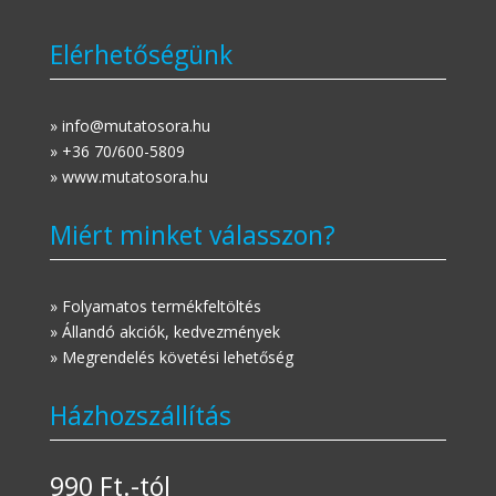
Elérhetőségünk
» info@mutatosora.hu
» +36 70/600-5809
» www.mutatosora.hu
Miért minket válasszon?
» Folyamatos termékfeltöltés
» Állandó akciók, kedvezmények
» Megrendelés követési lehetőség
Házhozszállítás
990 Ft.-tól