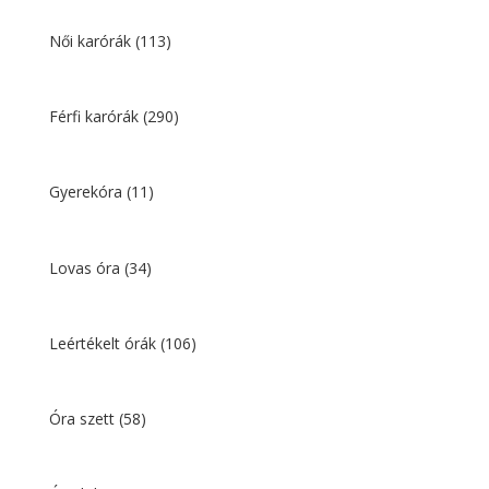
13
9
990 Ft.
590 Ft.
Női karórák
(113)
Férfi karórák
(290)
Gyerekóra
(11)
Lovas óra
(34)
Leértékelt órák
(106)
Óra szett
(58)