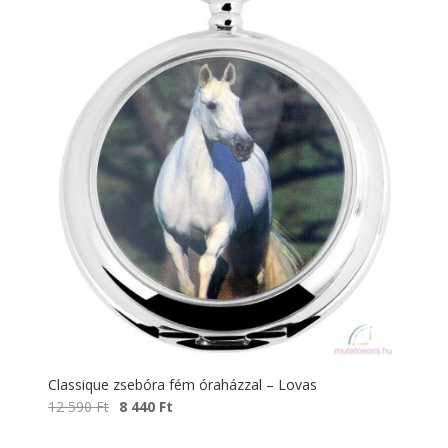
Classique zsebóra fém óraházzal – Lovas
Original
Current
12 590
Ft
8 440
Ft
price
price