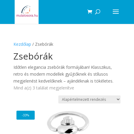
Products
search
Kezdőlap
/ Zsebórák
Zsebórák
Időtlen elegancia zsebórák formájában! Klasszikus,
retro és modern modellek gyűjtőknek és stílusos
megjelenést kedvelőknek – ajándéknak is tökéletes.
Mind a(z) 3 találat megjelenítve
-33%