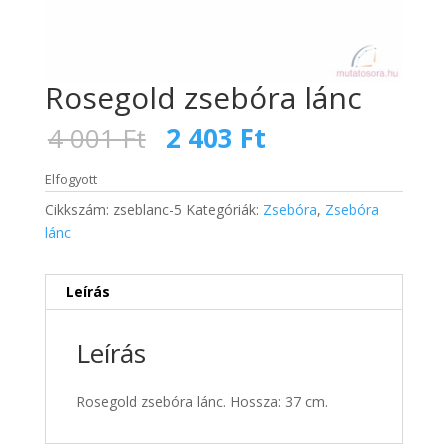
Rosegold zsebóra lánc
Original
Current
4 001
Ft
2 403
Ft
price
price
was:
is:
Elfogyott
4
2
Cikkszám:
zseblanc-5
Kategóriák:
Zsebóra
,
Zsebóra
001 Ft.
403 Ft.
lánc
Leírás
Leírás
Rosegold zsebóra lánc. Hossza: 37 cm.