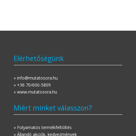
Elérhetőségünk
» info@mutatosora.hu
» +36 70/600-5809
» www.mutatosora.hu
Miért minket válasszon?
» Folyamatos termékfeltöltés
» Állandó akciók, kedvezmények