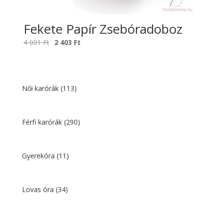
Fekete Papír Zsebóradoboz
Original
Current
4 001
Ft
2 403
Ft
price
price
was:
is:
4
2
001 Ft.
403 Ft.
Női karórák
(113)
Férfi karórák
(290)
Gyerekóra
(11)
Lovas óra
(34)