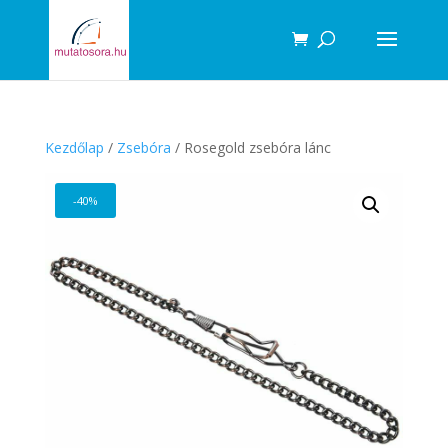
Products
search
Kezdőlap
/
Zsebóra
/ Rosegold zsebóra lánc
-40%