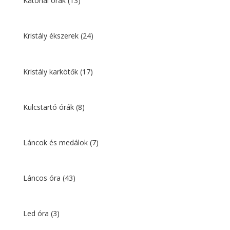
Katonai órák
(13)
Kristály ékszerek
(24)
Kristály karkötők
(17)
Kulcstartó órák
(8)
Láncok és medálok
(7)
Láncos óra
(43)
Led óra
(3)