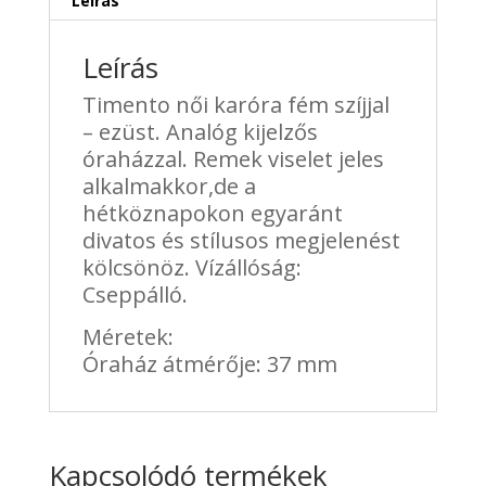
Leírás
Leírás
Timento női karóra fém szíjjal
– ezüst. Analóg kijelzős
óraházzal. Remek viselet jeles
alkalmakkor,de a
hétköznapokon egyaránt
divatos és stílusos megjelenést
kölcsönöz. Vízállóság:
Cseppálló.
Méretek:
Óraház átmérője: 37 mm
Kapcsolódó termékek