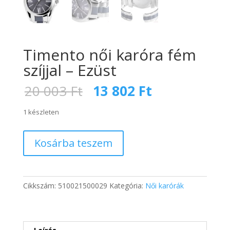
Timento női karóra fém
szíjjal – Ezüst
Original
Current
20 003
Ft
13 802
Ft
price
price
was:
is:
1 készleten
20
13
003 Ft.
802 Ft.
Timento
Kosárba teszem
női
karóra
fém
szíjjal
Cikkszám:
510021500029
Kategória:
Női karórák
-
Ezüst
mennyiség