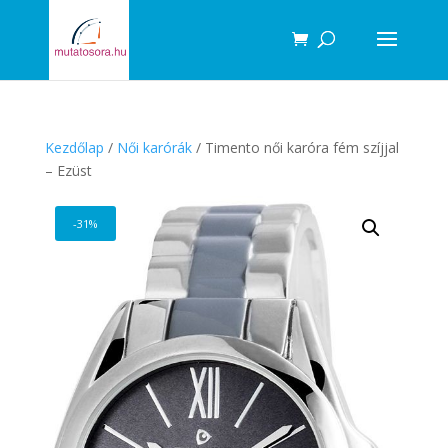
Products
search
Kezdőlap
/
Női karórák
/ Timento női karóra fém szíjjal
– Ezüst
-31%