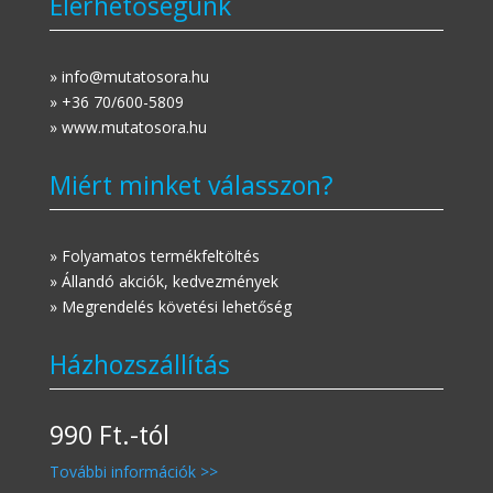
Elérhetőségünk
» info@mutatosora.hu
» +36 70/600-5809
» www.mutatosora.hu
Miért minket válasszon?
» Folyamatos termékfeltöltés
» Állandó akciók, kedvezmények
» Megrendelés követési lehetőség
Házhozszállítás
990 Ft.-tól
További információk >>