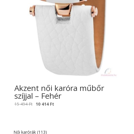
Akzent női karóra műbőr
szíjjal – Fehér
Original
Current
15 494
Ft
10 414
Ft
price
price
was:
is:
15
10
494 Ft.
414 Ft.
Női karórák
(113)