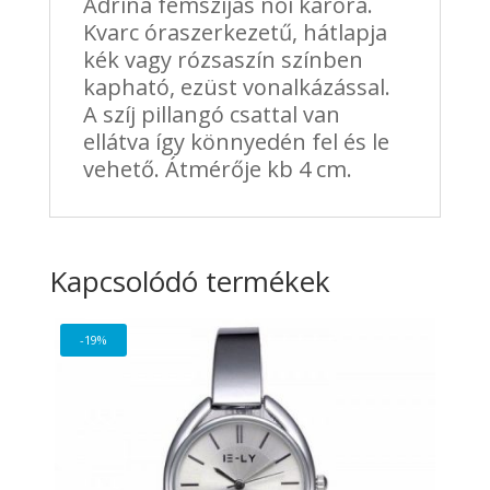
Adrina fémszíjas női karóra.
Kvarc óraszerkezetű, hátlapja
kék vagy rózsaszín színben
kapható, ezüst vonalkázással.
A szíj pillangó csattal van
ellátva így könnyedén fel és le
vehető. Átmérője kb 4 cm.
Kapcsolódó termékek
-19%