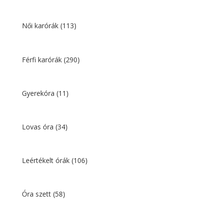
was:
is:
8
6
001 Ft.
134 Ft.
Női karórák
(113)
Férfi karórák
(290)
Gyerekóra
(11)
Lovas óra
(34)
Leértékelt órák
(106)
Óra szett
(58)