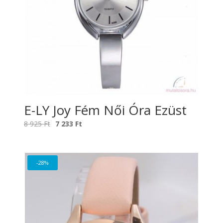
E-LY Joy Fém Női Óra Ezüst
Original
Current
8 925
Ft
7 233
Ft
price
price
was:
is:
8
7
-28%
925 Ft.
233 Ft.