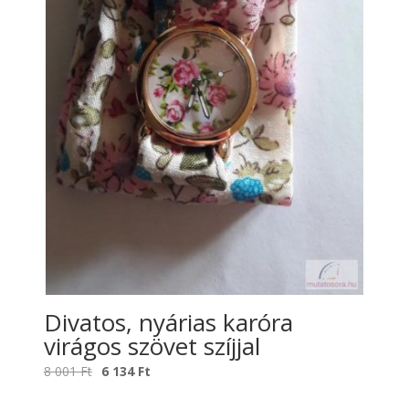
Divatos, nyárias karóra
virágos szövet szíjjal
Original
Current
8 001
Ft
6 134
Ft
price
price