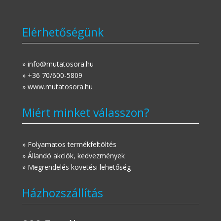
Elérhetőségünk
» info@mutatosora.hu
» +36 70/600-5809
» www.mutatosora.hu
Miért minket válasszon?
» Folyamatos termékfeltöltés
» Állandó akciók, kedvezmények
» Megrendelés követési lehetőség
Házhozszállítás