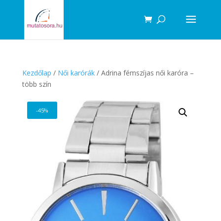
Products
search
Kezdőlap
/
Női karórák
/ Adrina fémszíjas női karóra –
több szín
-45%