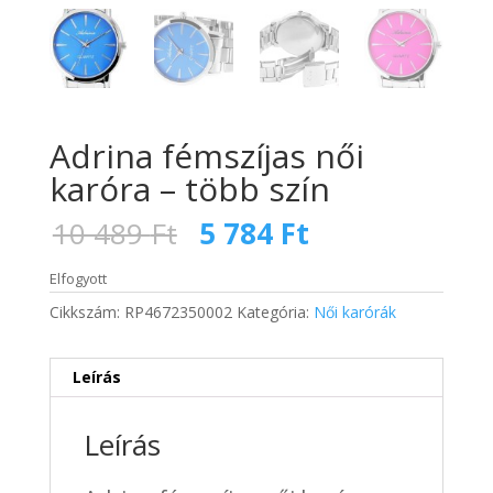
Adrina fémszíjas női
karóra – több szín
Original
Current
10 489
Ft
5 784
Ft
price
price
was:
is:
Elfogyott
10
5
Cikkszám:
RP4672350002
Kategória:
Női karórák
489 Ft.
784 Ft.
Leírás
Leírás