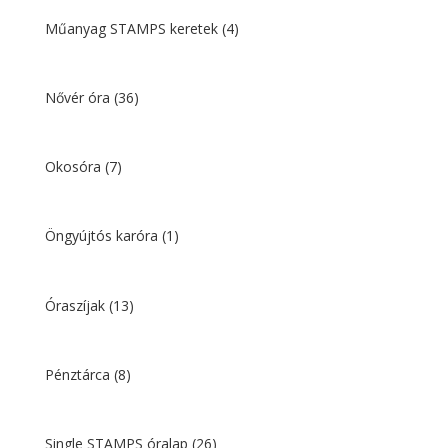
Műanyag STAMPS keretek
(4)
Nővér óra
(36)
Okosóra
(7)
Öngyújtós karóra
(1)
Óraszíjak
(13)
Pénztárca
(8)
Single STAMPS óralap
(26)