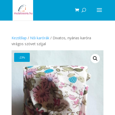
Products
search
Kezdőlap
/
Női karórák
/ Divatos, nyárias karóra
virágos szövet szíjjal
-23%