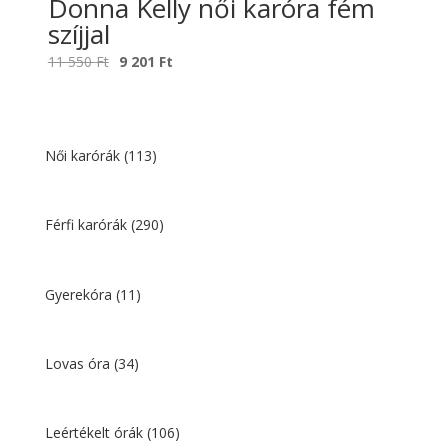
Donna Kelly női karóra fém
szíjjal
Original
Current
11 550
Ft
9 201
Ft
price
price
was:
is:
11
9
550 Ft.
201 Ft.
Női karórák
(113)
Férfi karórák
(290)
Gyerekóra
(11)
Lovas óra
(34)
Leértékelt órák
(106)