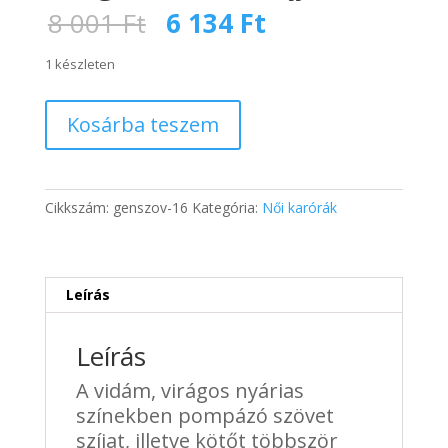
Original
Current
8 001
Ft
6 134
Ft
price
price
was:
is:
1 készleten
8
6
001 Ft.
134 Ft.
Divatos,
Kosárba teszem
nyárias
karóra
virágos
szövet
Cikkszám:
genszov-16
Kategória:
Női karórák
szíjjal
mennyiség
Leírás
Leírás
A vidám, virágos nyárias
színekben pompázó szövet
szíjat, illetve kötőt többször