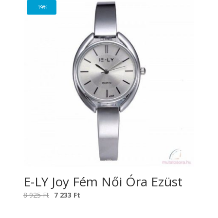
-19%
E-LY Joy Fém Női Óra Ezüst
Original
Current
8 925
Ft
7 233
Ft
price
price
was:
is: