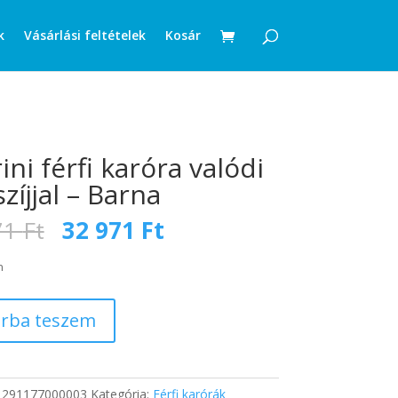
k
Vásárlási feltételek
Kosár
ini férfi karóra valódi
zíjjal – Barna
Original
Current
71
Ft
32 971
Ft
price
price
was:
is:
n
36
32
671 Ft.
971 Ft.
rba teszem
:
291177000003
Kategória:
Férfi karórák