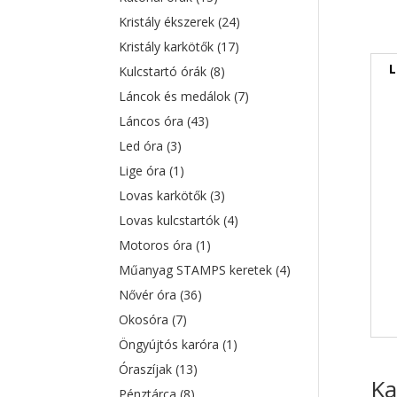
Kristály ékszerek
(24)
Kristály karkötők
(17)
L
Kulcstartó órák
(8)
Láncok és medálok
(7)
Láncos óra
(43)
Led óra
(3)
Lige óra
(1)
Lovas karkötők
(3)
Lovas kulcstartók
(4)
Motoros óra
(1)
Műanyag STAMPS keretek
(4)
Nővér óra
(36)
Okosóra
(7)
Öngyújtós karóra
(1)
Óraszíjak
(13)
Ka
Pénztárca
(8)