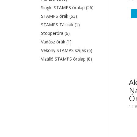
Single STAMPS óralap
(26)
STAMPS órák
(63)
STAMPS Táskák
(1)
Stopperóra
(6)
Vadász órák
(1)
Vékony STAMPS szíjak
(6)
Vízálló STAMPS óralap
(8)
A
Na
Ór
14 