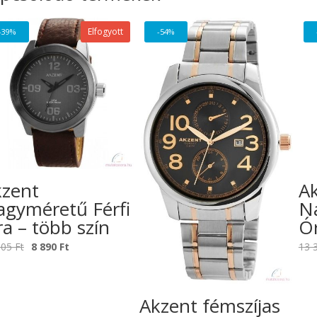
Elfogyott
-39%
-54%
kzent
A
gyméretű Férfi
N
a – több szín
Ór
Original
Current
605
Ft
8 890
Ft
13 
price
price
was:
is:
14
8
Akzent fémszíjas
605 Ft.
890 Ft.