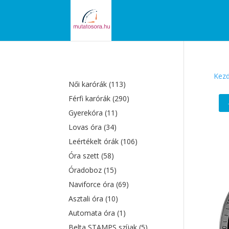
Kezd
Női karórák
(113)
Férfi karórák
(290)
Gyerekóra
(11)
Lovas óra
(34)
Leértékelt órák
(106)
Óra szett
(58)
Óradoboz
(15)
Naviforce óra
(69)
Asztali óra
(10)
Automata óra
(1)
Belta STAMPS szíjak
(5)