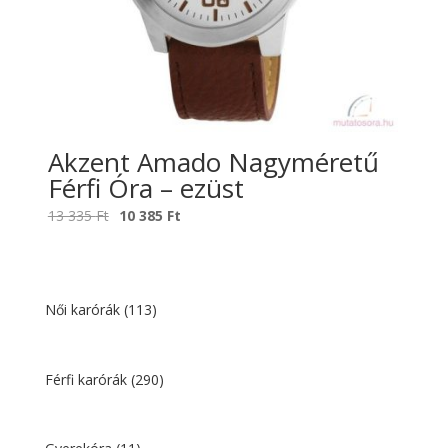
Akzent Amado Nagyméretű
Férfi Óra – ezüst
Original
Current
13 335
Ft
10 385
Ft
price
price
was:
is:
13
10
335 Ft.
385 Ft.
Női karórák
(113)
Férfi karórák
(290)