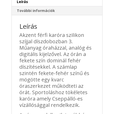
szín
Leírás
mennyiség
További információk
Leírás
Akzent férfi karóra szilikon
szíjjal díszdobozban 3.
Műanyag óraházzal, analóg és
digitális kijelzővel. Az órán a
fekete szín dominál fehér
díszítésekkel. A számlap
szintén fekete-fehér színű és
mögötte egy kvarc
óraszerkezet működteti az
órát. Sportoláshoz tökéletes
karóra amely Cseppálló-es
vízállósággal rendelkezik.