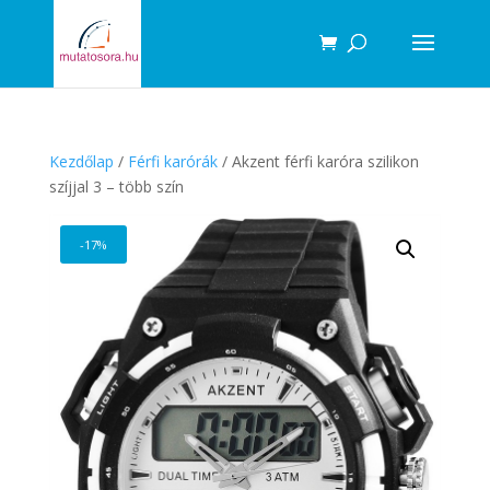
Products
search
Kezdőlap
/
Férfi karórák
/ Akzent férfi karóra szilikon
szíjjal 3 – több szín
-17%