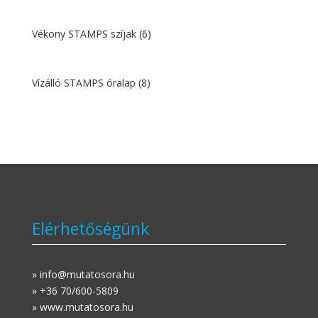
Vékony STAMPS szíjak
(6)
Vízálló STAMPS óralap
(8)
Elérhetőségünk
» info@mutatosora.hu
» +36 70/600-5809
» www.mutatosora.hu