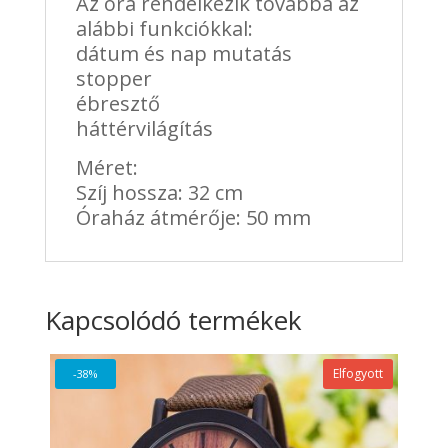
Az óra rendelkezik továbbá az
alábbi funkciókkal:
dátum és nap mutatás
stopper
ébresztő
háttérvilágítás
Méret:
Szíj hossza: 32 cm
Óraház átmérője: 50 mm
Kapcsolódó termékek
Elfogyott
-38%