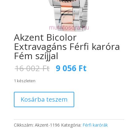
Akzent Bicolor
Extravagáns Férfi karóra
Fém szíjjal
Original
Current
16 002
Ft
9 056
Ft
price
price
was:
is:
1 készleten
16
9
002 Ft.
056 Ft.
Akzent
Kosárba teszem
Bicolor
Extravagáns
Férfi
karóra
Cikkszám:
Akzent-1196
Kategória:
Férfi karórák
Fém
szíjjal