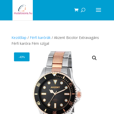
Products
search
Kezdőlap
/
Férfi karórák
/ Akzent Bicolor Extravagáns
Férfi karóra Fém szíjjal
-43%