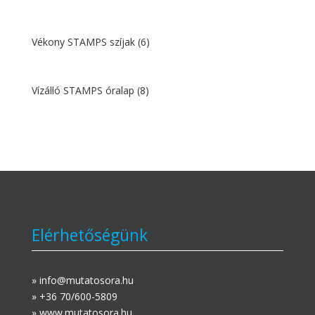
Vékony STAMPS szíjak
(6)
Vízálló STAMPS óralap
(8)
Elérhetőségünk
» info@mutatosora.hu
» +36 70/600-5809
» www.mutatosora.hu