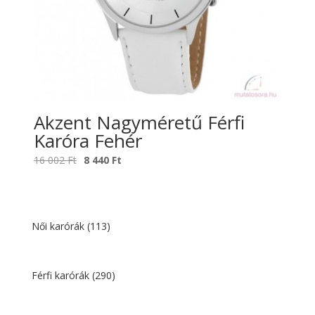
Akzent Nagyméretű Férfi
Karóra Fehér
Original
Current
16 002
Ft
8 440
Ft
price
price
was:
is:
16
8
002 Ft.
440 Ft.
Női karórák
(113)
Férfi karórák
(290)