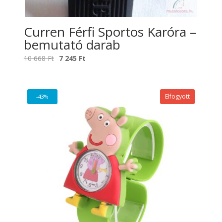
Curren Férfi Sportos Karóra –
bemutató darab
Original
Current
10 668
Ft
7 245
Ft
price
price
was:
is:
10
7
Elfogyott
-43%
668 Ft.
245 Ft.