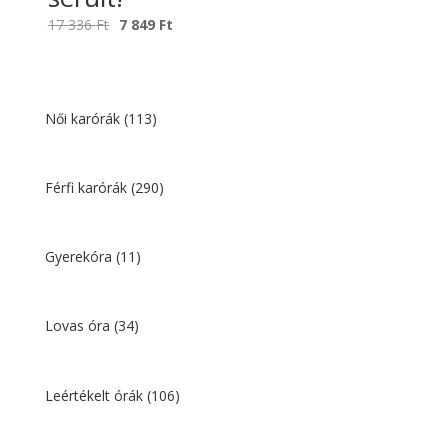
Original
Current
17 336
Ft
7 849
Ft
price
price
was:
is:
17
7
336 Ft.
849 Ft.
Női karórák
(113)
Férfi karórák
(290)
Gyerekóra
(11)
Lovas óra
(34)
Leértékelt órák
(106)