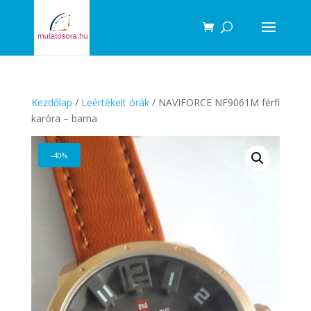
Products
search
Kezdőlap
/
Leértékelt órák
/ NAVIFORCE NF9061M férfi
karóra – barna
-40%