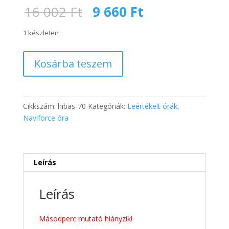
Original
Current
16 002
Ft
9 660
Ft
price
price
was:
is:
1 készleten
16
9
002 Ft.
660 Ft.
NAVIFORCE
Kosárba teszem
NF9061M
férfi
karóra
-
Cikkszám:
hibas-70
Kategóriák:
Leértékelt órák
,
barna
Naviforce óra
mennyiség
Leírás
Leírás
Másodperc mutató hiányzik!