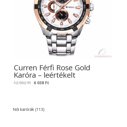
Curren Férfi Rose Gold
Karóra – leértékelt
Original
Current
12 002
Ft
6 038
Ft
price
price
was:
is:
12
6
002 Ft.
038 Ft.
Női karórák
(113)