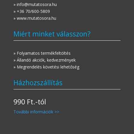
» info@mutatosora.hu
» +36 70/600-5809
» www.mutatosora.hu
Miért minket válasszon?
» Folyamatos termékfeltöltés
» Állandó akciók, kedvezmények
» Megrendelés követési lehetőség
Házhozszállítás
990 Ft.-tól
További információk >>