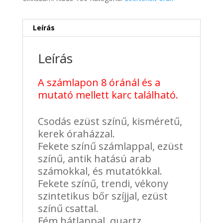
668 Ft.
663 Ft.
Leírás
Leírás
A számlapon 8 óránál és a
mutató mellett karc található.
Csodás ezüst színű, kisméretű,
kerek óraházzal.
Fekete színű számlappal, ezüst
színű, antik hatású arab
számokkal, és mutatókkal.
Fekete színű, trendi, vékony
szintetikus bőr szíjjal, ezüst
színű csattal.
Fém hátlappal, quartz