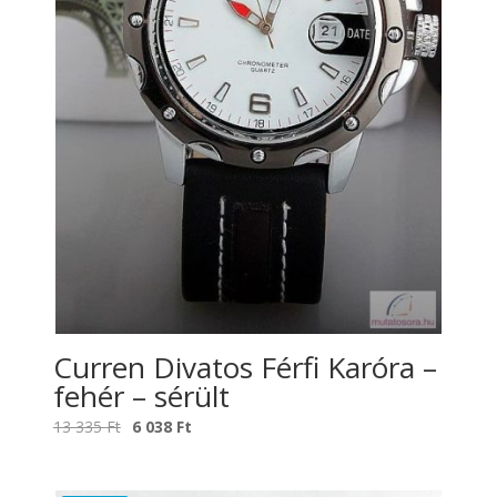
Curren Divatos Férfi Karóra –
fehér – sérült
Original
Current
13 335
Ft
6 038
Ft
price
price
was:
is: