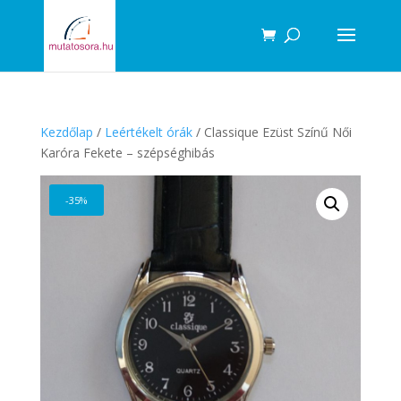
Products
search
Kezdőlap
/
Leértékelt órák
/ Classique Ezüst Színű Női
Karóra Fekete – szépséghibás
-35%