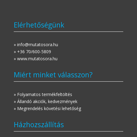
Elérhetőségünk
» info@mutatosora.hu
» +36 70/600-5809
» www.mutatosora.hu
Miért minket válasszon?
» Folyamatos termékfeltöltés
» Állandó akciók, kedvezmények
» Megrendelés követési lehetőség
Házhozszállítás