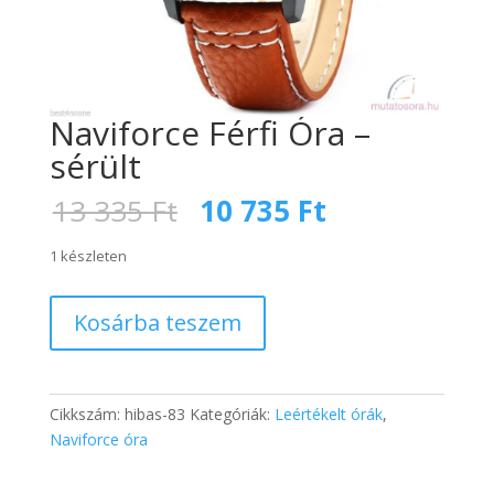
Naviforce Férfi Óra –
sérült
Original
Current
13 335
Ft
10 735
Ft
price
price
was:
is:
1 készleten
13
10
335 Ft.
735 Ft.
Naviforce
Kosárba teszem
Férfi
Óra
-
sérült
Cikkszám:
hibas-83
Kategóriák:
Leértékelt órák
,
mennyiség
Naviforce óra