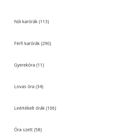
was:
is:
13
5
335 Ft.
434 Ft.
Női karórák
(113)
Férfi karórák
(290)
Gyerekóra
(11)
Lovas óra
(34)
Leértékelt órák
(106)
Óra szett
(58)