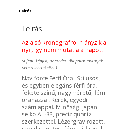
Leírás
Leírás
Az alsó kronográfról hiányzik a
nyíl, így nem mutatja a napot!
(A fenti kép(ek) az eredeti állapotot mutatják,
nem a leértékeltet.)
Naviforce Férfi Óra . Stílusos,
és egyben elegáns férfi óra,
fekete színű, nagyméretű, fém
óraházzal. Kerek, egyedi
számlappal. Minőségi japán,
seiko AL-33, precíz quartz
szerkezettel. Lézergravírozott,
rozsdamentes, fém hátlappal.