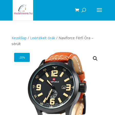
Products
search
Kezdőlap
/
Leértékelt órák
/ Naviforce Férfi Óra –
sérült
-20%