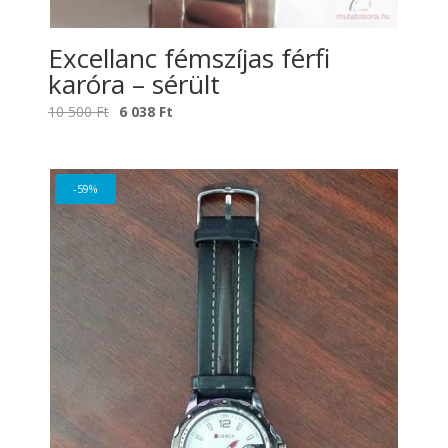
Excellanc fémszíjas férfi
karóra – sérült
Original
Current
10 500
Ft
6 038
Ft
price
price
was:
is:
10
6
-59%
500 Ft.
038 Ft.