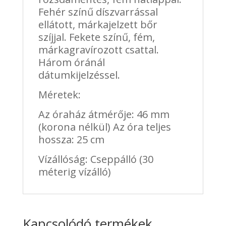
Fehér színű díszvarrással
ellátott, márkajelzett bőr
szíjjal. Fekete színű, fém,
márkagravírozott csattal.
Három óránál
dátumkijelzéssel.
Méretek:
Az óraház átmérője: 46 mm
(korona nélkül) Az óra teljes
hossza: 25 cm
Vízállóság: Cseppálló (30
méterig vízálló)
Kapcsolódó termékek