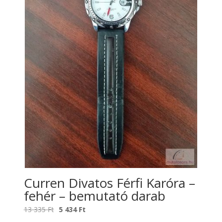
Curren Divatos Férfi Karóra –
fehér – bemutató darab
Original
Current
13 335
Ft
5 434
Ft
price
price