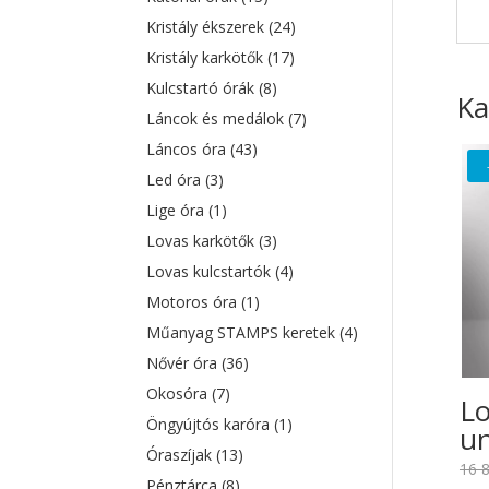
Kristály ékszerek
(24)
Kristály karkötők
(17)
Kulcstartó órák
(8)
Ka
Láncok és medálok
(7)
Láncos óra
(43)
Led óra
(3)
Lige óra
(1)
Lovas karkötők
(3)
Lovas kulcstartók
(4)
Motoros óra
(1)
Műanyag STAMPS keretek
(4)
Nővér óra
(36)
Okosóra
(7)
Lo
Öngyújtós karóra
(1)
un
Óraszíjak
(13)
16 
Pénztárca
(8)