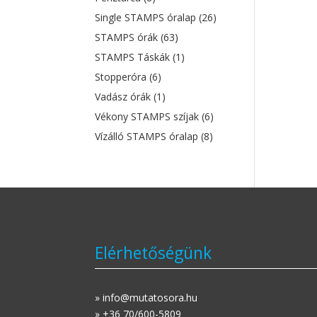
Single STAMPS óralap
(26)
STAMPS órák
(63)
STAMPS Táskák
(1)
Stopperóra
(6)
Vadász órák
(1)
Vékony STAMPS szíjak
(6)
Vízálló STAMPS óralap
(8)
Elérhetőségünk
» info@mutatosora.hu
» +36 70/600-5809