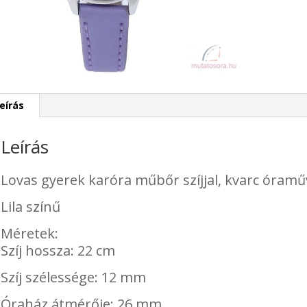
eírás
Leírás
Lovas gyerek karóra műbőr szíjjal, kvarc óraműve
Lila színű
Méretek:
Szíj hossza: 22 cm
Szíj szélessége: 12 mm
Óraház átmérője: 26 mm