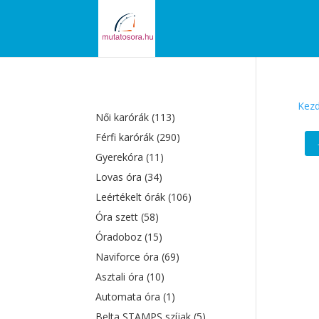
Kezd
Női karórák
(113)
Férfi karórák
(290)
Gyerekóra
(11)
Lovas óra
(34)
Leértékelt órák
(106)
Óra szett
(58)
Óradoboz
(15)
Naviforce óra
(69)
Asztali óra
(10)
Automata óra
(1)
Belta STAMPS szíjak
(5)