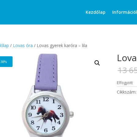
Products
search
Kezdőlap
Információ
őlap
/
Lovas óra
/ Lovas gyerek karóra – lila
Lova
-38%
13 6
Elfogyott
Cikkszám