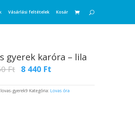
k
Vásárlási feltételek
Kosár
s gyerek karóra – lila
Original
Current
50
Ft
8 440
Ft
price
price
was:
is:
13
8
:
lovas-gyerek9
Kategória:
Lovas óra
650 Ft.
440 Ft.