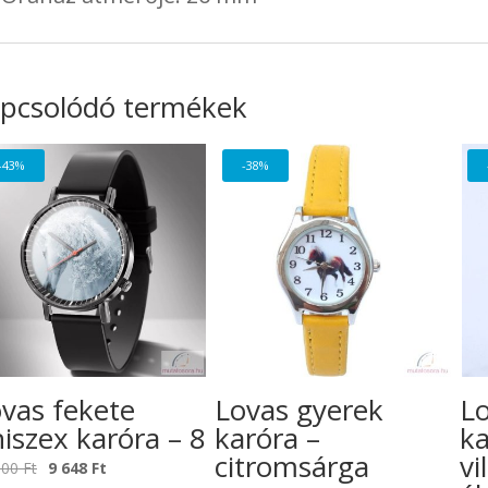
pcsolódó termékek
-43%
-38%
vas fekete
Lovas gyerek
Lo
iszex karóra – 8
karóra –
ka
citromsárga
vi
Original
Current
800
Ft
9 648
Ft