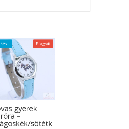
Elfogyott
-38%
vas gyerek
róra –
lágoskék/sötétk