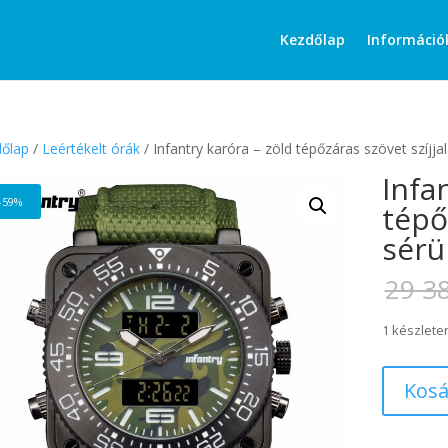
Products
search
Kezdőlap
Információ
őlap
/
Leértékelt órák
/ Infantry karóra – zöld tépőzáras szövet szíjjal
Infa
-59%
tépőz
sérü
29 3
1 készlete
Infantry
Kosá
karóra
-
zöld