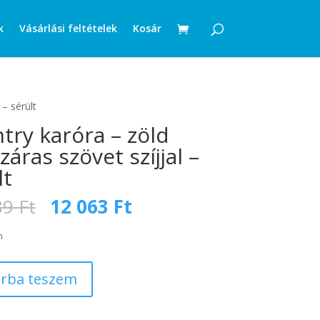
k
Vásárlási feltételek
Kosár
 – sérült
ntry karóra – zöld
áras szövet szíjjal –
lt
Original
Current
89
Ft
12 063
Ft
price
price
was:
is:
n
29
12
389 Ft.
063 Ft.
rba teszem