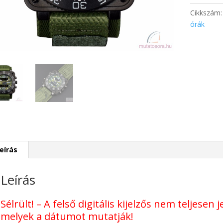
tépőzáras
Cikkszám
szövet
órák
szíjjal
-
sérült
mennyisé
eírás
Leírás
Sélrült! – A felső digitális kijelzős nem teljese
melyek a dátumot mutatják!