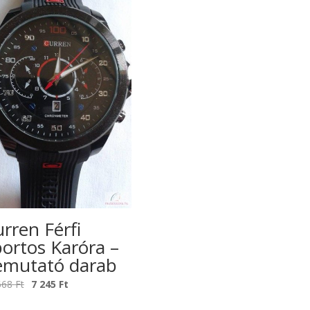
rren Férfi
ortos Karóra –
emutató darab
Original
Current
668
Ft
7 245
Ft
price
price