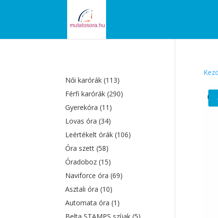
Kezd
Női karórák
(113)
Férfi karórák
(290)
Gyerekóra
(11)
Lovas óra
(34)
Leértékelt órák
(106)
Óra szett
(58)
Óradoboz
(15)
Naviforce óra
(69)
Asztali óra
(10)
Automata óra
(1)
Belta STAMPS szíjak
(5)