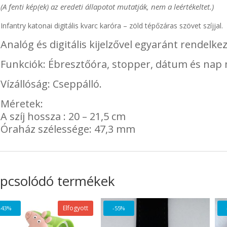
(A fenti kép(ek) az eredeti állapotot mutatják, nem a leértékeltet.)
Infantry katonai digitális kvarc karóra – zöld tépőzáras szövet szíjjal.
Analóg és digitális kijelzővel egyaránt rendelkez
Funkciók: Ébresztőóra, stopper, dátum és nap mu
Vízállóság: Cseppálló.
Méretek:
A szíj hossza : 20 – 21,5 cm
Óraház szélessége: 47,3 mm
pcsolódó termékek
Elfogyott
-43%
-55%