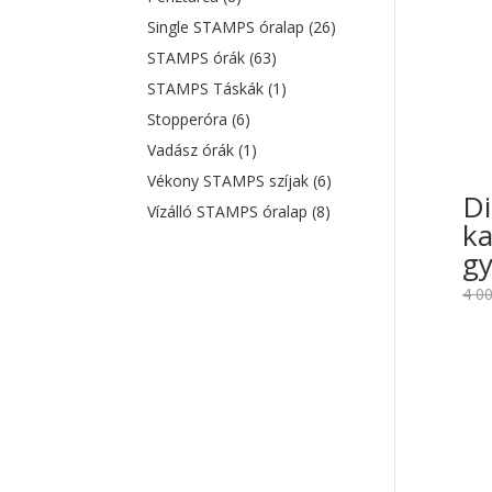
Single STAMPS óralap
(26)
STAMPS órák
(63)
STAMPS Táskák
(1)
Stopperóra
(6)
Vadász órák
(1)
Vékony STAMPS szíjak
(6)
Di
Vízálló STAMPS óralap
(8)
ka
gy
4 0