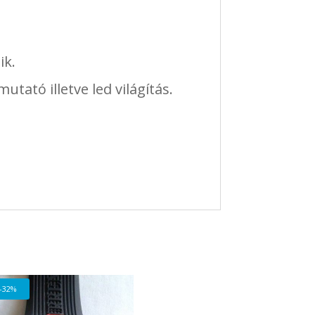
ik.
tató illetve led világítás.
-32%