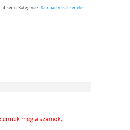
:
inf-serult
Kategóriák:
Katonai órák
,
Leértékelt
g
n jelennek meg a számok,