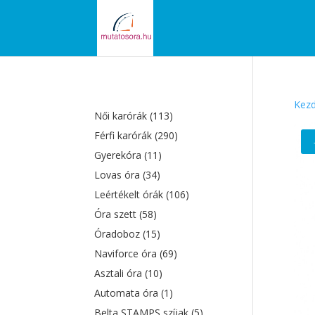
Kezd
Női karórák
(113)
Férfi karórák
(290)
Gyerekóra
(11)
Lovas óra
(34)
Leértékelt órák
(106)
Óra szett
(58)
Óradoboz
(15)
Naviforce óra
(69)
Asztali óra
(10)
Automata óra
(1)
Belta STAMPS szíjak
(5)