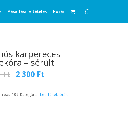
k
Vásárlási feltételek
Kosár
nós karpereces
ekóra – sérült
Original
Current
1
Ft
2 300
Ft
price
price
was:
is:
4
2
:
hibas-109
Kategória:
Leértékelt órák
001 Ft.
300 Ft.