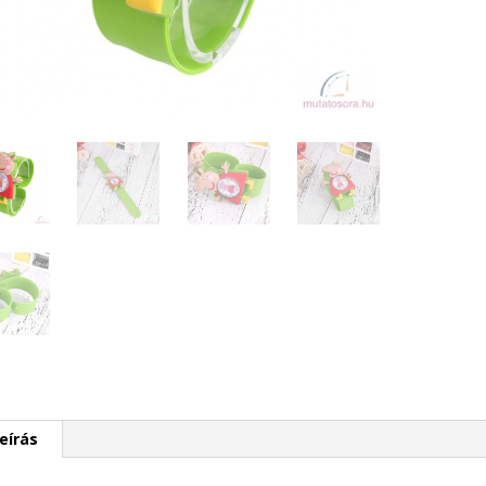
eírás