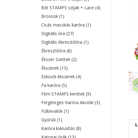
Bőr STAMPS szíjak + Lace
(4)
Brossok
(1)
Cicás macskás karóra
(1)
Digitális óra
(27)
Digitális ébresztőóra
(1)
Ébresztőóra
(8)
Ékszer Szettek
(2)
Ékszerek
(13)
Esküvői ékszerek
(4)
Fa karóra
(5)
Fém STAMPS keretek
(9)
Fergeteges Karóra Akciók!
(3)
Fülbevalók
(1)
Gyűrűk
(1)
L
Karóra kiárusítás
(8)
Katonai órák
(13)