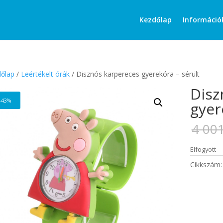
Products
search
Kezdőlap
Információ
őlap
/
Leértékelt órák
/ Disznós karpereces gyerekóra – sérült
Disz
-43%
gyer
4 00
Elfogyott
Cikkszám