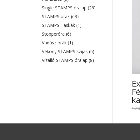
Single STAMPS óralap
(26)
STAMPS órák
(63)
STAMPS Táskák
(1)
Stopperóra
(6)
Vadász órák
(1)
Vékony STAMPS szíjak
(6)
Vízálló STAMPS óralap
(8)
Ex
Fé
ka
17 