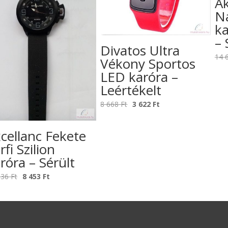
A
N
ka
– 
Divatos Ultra
14 
Vékony Sportos
LED karóra –
Leértékelt
Original
Current
8 668
Ft
3 622
Ft
price
price
was:
is:
cellanc Fekete
8
3
rfi Szilion
668 Ft.
622 Ft.
róra – Sérült
Original
Current
336
Ft
8 453
Ft
price
price
was:
is:
17
8
336 Ft.
453 Ft.