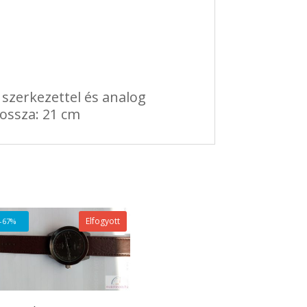
 szerkezettel és analog
hossza: 21 cm
Elfogyott
-67%