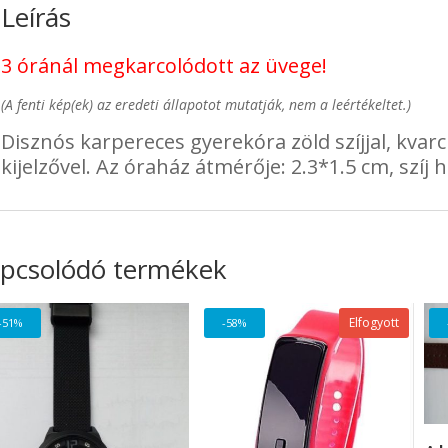
Leírás
3 óránál megkarcolódott az üvege!
(A fenti kép(ek) az eredeti állapotot mutatják, nem a leértékeltet.)
Disznós karpereces gyerekóra zöld szíjjal, kvarc
kijelzővel. Az óraház átmérője: 2.3*1.5 cm, szíj 
pcsolódó termékek
Elfogyott
-51%
-58%