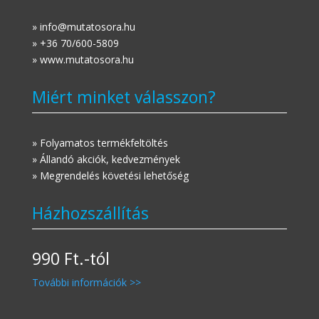
» info@mutatosora.hu
» +36 70/600-5809
» www.mutatosora.hu
Miért minket válasszon?
» Folyamatos termékfeltöltés
» Állandó akciók, kedvezmények
» Megrendelés követési lehetőség
Házhozszállítás
990 Ft.-tól
További információk >>