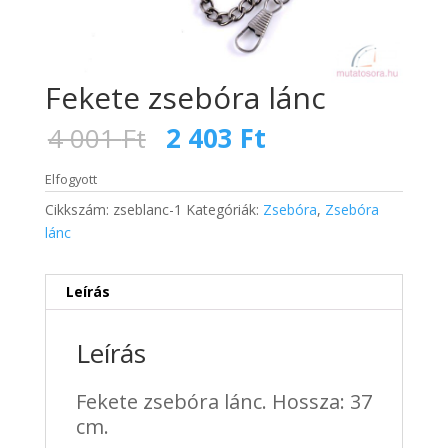
Fekete zsebóra lánc
Original
Current
4 001
Ft
2 403
Ft
price
price
was:
is:
Elfogyott
4
2
Cikkszám:
zseblanc-1
Kategóriák:
Zsebóra
,
Zsebóra
001 Ft.
403 Ft.
lánc
Leírás
Leírás
Fekete zsebóra lánc. Hossza: 37
cm.