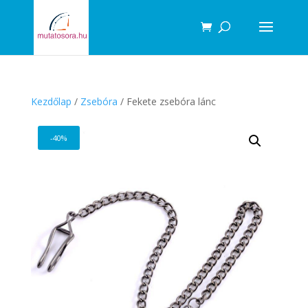
Products
search
Kezdőlap
/
Zsebóra
/ Fekete zsebóra lánc
-40%