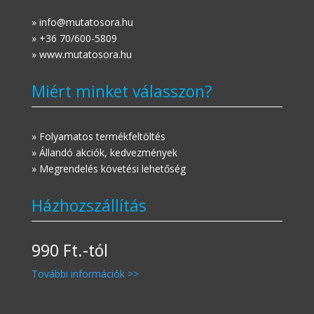
» info@mutatosora.hu
» +36 70/600-5809
» www.mutatosora.hu
Miért minket válasszon?
» Folyamatos termékfeltöltés
» Állandó akciók, kedvezmények
» Megrendelés követési lehetőség
Házhozszállítás
990 Ft.-tól
További információk >>