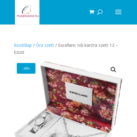
Products
search
Kezdőlap
/
Óra szett
/ Excellanc női karóra szett 12 –
Ezüst
-38%