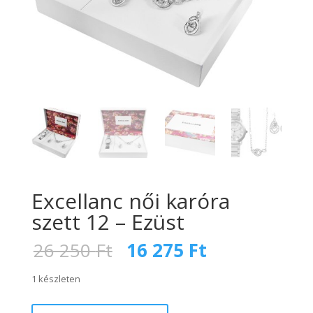
Excellanc női karóra
szett 12 – Ezüst
Original
Current
26 250
Ft
16 275
Ft
price
price
was:
is:
1 készleten
26
16
Excellanc