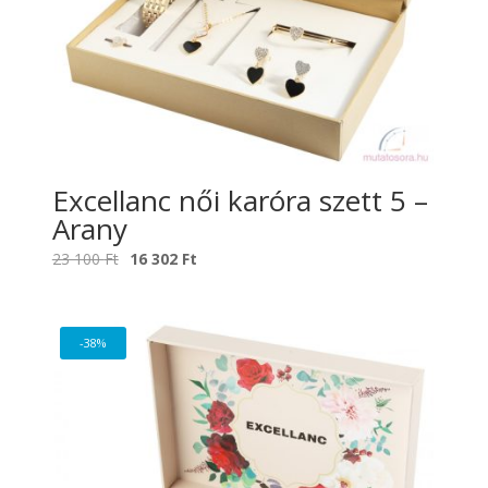
Excellanc női karóra szett 5 –
Arany
Original
Current
23 100
Ft
16 302
Ft
price
price
was:
is:
23
16
-38%
100 Ft.
302 Ft.