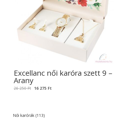
Excellanc női karóra szett 9 –
Arany
Original
Current
26 250
Ft
16 275
Ft
price
price
was:
is:
26
16
250 Ft.
275 Ft.
Női karórák
(113)