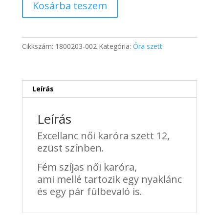
250 Ft.
275 Ft.
Kosárba teszem
női
karóra
szett
12
Cikkszám:
1800203-002
Kategória:
Óra szett
-
Ezüst
mennyiség
Leírás
Leírás
Excellanc női karóra szett 12,
ezüst színben.
Fém szíjas női karóra,
ami
mellé tartozik egy nyaklánc
és egy pár fülbevaló is.