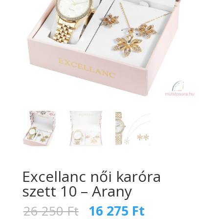
Excellanc női karóra
szett 10 – Arany
Original
Current
26 250
Ft
16 275
Ft