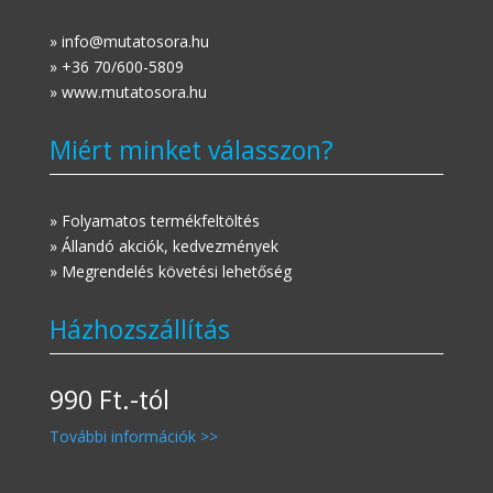
» info@mutatosora.hu
» +36 70/600-5809
» www.mutatosora.hu
Miért minket válasszon?
» Folyamatos termékfeltöltés
» Állandó akciók, kedvezmények
» Megrendelés követési lehetőség
Házhozszállítás
990 Ft.-tól
További információk >>