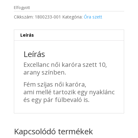
price
price
was:
is:
Elfogyott
26
16
Cikkszám:
1800233-001
Kategória:
Óra szett
250 Ft.
275 Ft.
Leírás
Leírás
Excellanc női karóra szett 10,
arany színben.
Fém szíjas női karóra,
ami
mellé tartozik egy nyaklánc
és egy pár fülbevaló is.
Kapcsolódó termékek