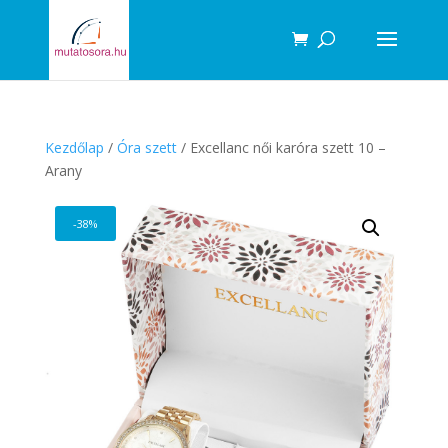
Products
search
Kezdőlap
/
Óra szett
/ Excellanc női karóra szett 10 –
Arany
-38%