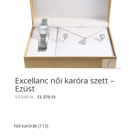
Excellanc női karóra szett –
Ezüst
Original
Current
17 535
Ft
13 270
Ft
price
price
was:
is:
17
13
535 Ft.
270 Ft.
Női karórák
(113)