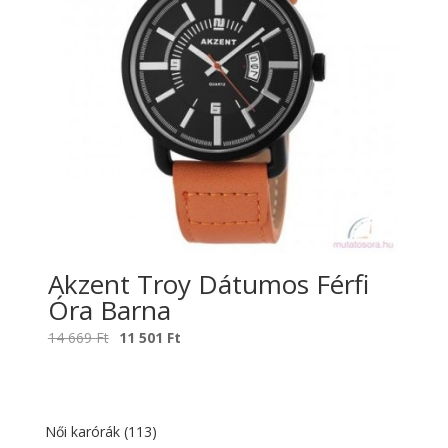
Akzent Troy Dátumos Férfi
Óra Barna
Original
Current
14 669
Ft
11 501
Ft
price
price
was:
is:
14
11
669 Ft.
501 Ft.
Női karórák
(113)