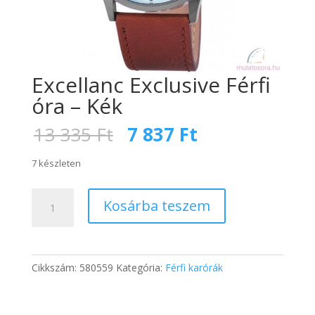
Excellanc Exclusive Férfi
óra – Kék
Original
Current
13 335
Ft
7 837
Ft
price
price
was:
is:
7 készleten
13
7
335 Ft.
837 Ft.
Excellanc
Kosárba teszem
Exclusive
Férfi
óra
-
Cikkszám:
580559
Kategória:
Férfi karórák
Kék
mennyiség