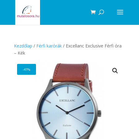
Products
search
Kezdőlap
/
Férfi karórák
/ Excellanc Exclusive Férfi óra
– Kék
-41%