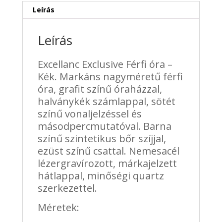
Leírás
Leírás
Excellanc Exclusive Férfi óra –
Kék. Markáns nagyméretű férfi
óra, grafit színű óraházzal,
halványkék számlappal, sötét
színű vonaljelzéssel és
másodpercmutatóval. Barna
színű szintetikus bőr szíjjal,
ezüst színű csattal. Nemesacél
lézergravírozott, márkajelzett
hátlappal, minőségi quartz
szerkezettel.
Méretek: