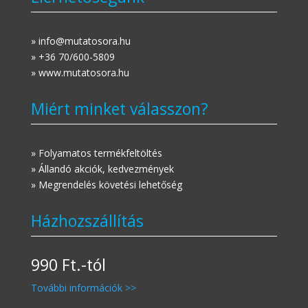
» info@mutatosora.hu
» +36 70/600-5809
» www.mutatosora.hu
Miért minket válasszon?
» Folyamatos termékfeltöltés
» Állandó akciók, kedvezmények
» Megrendelés követési lehetőség
Házhozszállítás
990 Ft.-tól
További információk >>