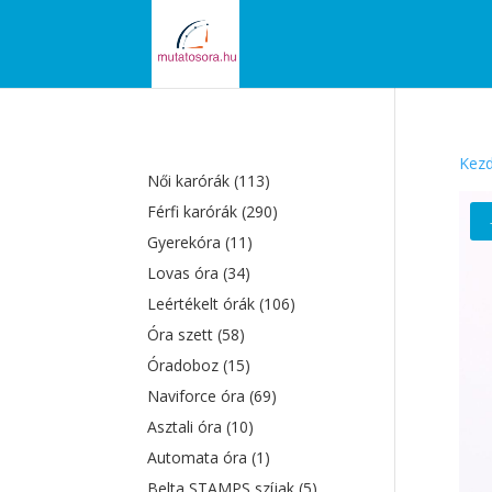
Kezd
Női karórák
(113)
Férfi karórák
(290)
Gyerekóra
(11)
Lovas óra
(34)
Leértékelt órák
(106)
Óra szett
(58)
Óradoboz
(15)
Naviforce óra
(69)
Asztali óra
(10)
Automata óra
(1)
Belta STAMPS szíjak
(5)