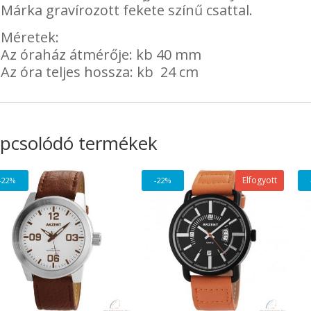
Márka gravírozott fekete színű csattal.
Méretek:
Az óraház átmérője: kb 40 mm
Az óra teljes hossza: kb 24 cm
pcsolódó termékek
Elfogyott
-22%
-22%