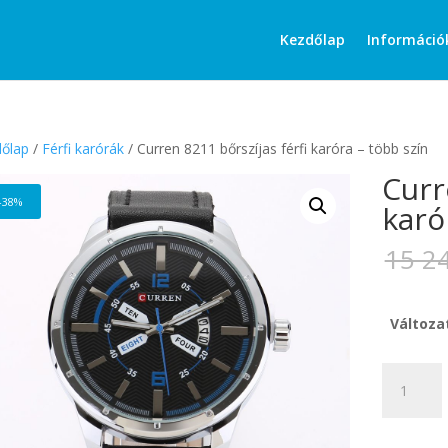
Products
search
Kezdőlap
Információ
őlap
/
Férfi karórák
/ Curren 8211 bőrszíjas férfi karóra – több szín
Curr
-38%
karó
15 2
Változa
Curren
8211
bőrszíjas
férfi