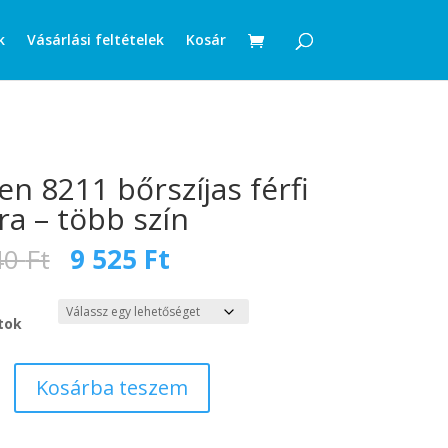
k
Vásárlási feltételek
Kosár
en 8211 bőrszíjas férfi
ra – több szín
Original
Current
40
Ft
9 525
Ft
price
price
was:
is:
15
9
tok
240 Ft.
525 Ft.
Kosárba teszem