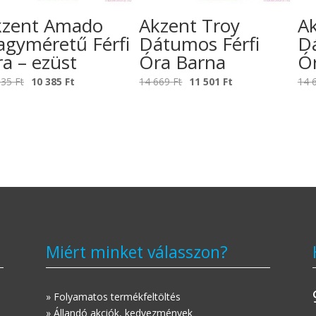
kzent Amado
Akzent Troy
A
gyméretű Férfi
Dátumos Férfi
D
a – ezüst
Óra Barna
Ó
Original
Current
Original
Current
335
Ft
10 385
Ft
14 669
Ft
11 501
Ft
14 
price
price
price
price
was:
is:
was:
is:
13
10
14
11
335 Ft.
385 Ft.
669 Ft.
501 Ft.
Miért minket válasszon?
» Folyamatos termékfeltöltés
» Állandó akciók, kedvezmények