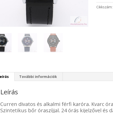
karóra
Cikkszám
-
több
szín
mennyisé
eírás
További információk
Leírás
Curren divatos és alkalmi férfi karóra. Kvarc óra
Szintetikus bőr óraszíjjal. 24 órás kijelzővel és