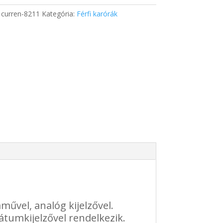
:
curren-8211
Kategória:
Férfi karórák
g
művel, analóg kijelzővel.
 dátumkijelzővel rendelkezik.