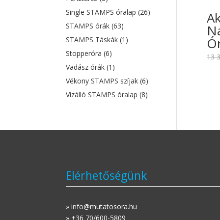
Single STAMPS óralap
(26)
A
STAMPS órák
(63)
Na
Ór
STAMPS Táskák
(1)
Stopperóra
(6)
13 
Vadász órák
(1)
Vékony STAMPS szíjak
(6)
Vízálló STAMPS óralap
(8)
Elérhetőségünk
» info@mutatosora.hu
» +36 70/600-5809