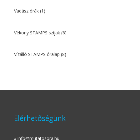
Vadász órák
(1)
Vékony STAMPS szíjak
(6)
Vízálló STAMPS óralap
(8)
Elérhetőségünk
» info@mutatosora.hu