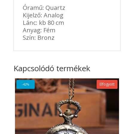
Óramű: Quartz
Kijelző: Analog
Lánc: kb 80 cm
Anyag: Fém
Szín: Bronz
Kapcsolódó termékek
Elfogyott
-42%