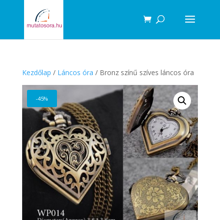
Products
search
Kezdőlap
/
Láncos óra
/ Bronz színű szíves láncos óra
-45%