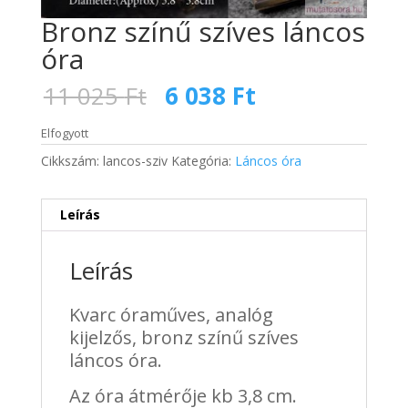
Bronz színű szíves láncos
óra
Original
Current
11 025
Ft
6 038
Ft
price
price
was:
is:
Elfogyott
11
6
Cikkszám:
lancos-sziv
Kategória:
Láncos óra
025 Ft.
038 Ft.
Leírás
Leírás
Kvarc óraműves, analóg
kijelzős, bronz színű szíves
láncos óra.
Az óra átmérője kb 3,8 cm.