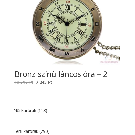
Bronz színű láncos óra – 2
Original
Current
10 500
Ft
7 245
Ft
price
price
was:
is:
10
7
500 Ft.
245 Ft.
Női karórák
(113)
Férfi karórák
(290)