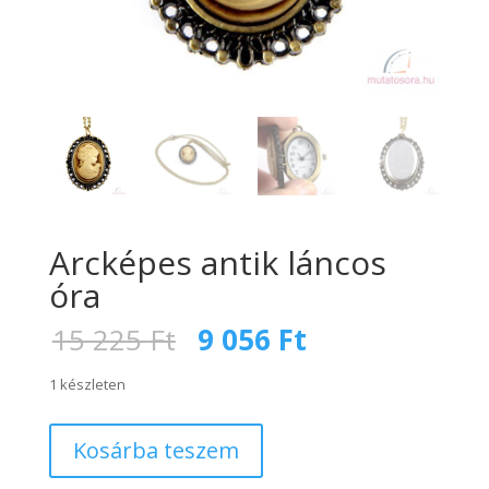
Arcképes antik láncos
óra
Original
Current
15 225
Ft
9 056
Ft
price
price
was:
is:
1 készleten
15
9
225 Ft.
056 Ft.
Arcképes
Kosárba teszem
antik
láncos