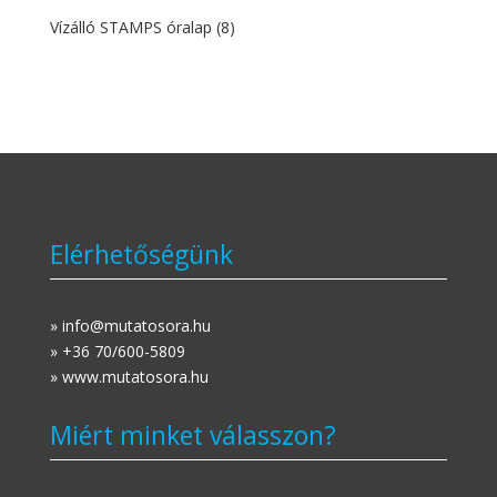
Vízálló STAMPS óralap
(8)
Elérhetőségünk
» info@mutatosora.hu
» +36 70/600-5809
» www.mutatosora.hu
Miért minket válasszon?