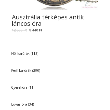
Ausztrália térképes antik
láncos óra
Original
Current
12 590
Ft
8 440
Ft
price
price
was:
is:
12
8
590 Ft.
440 Ft.
Női karórák
(113)
Férfi karórák
(290)
Gyerekóra
(11)
Lovas óra
(34)