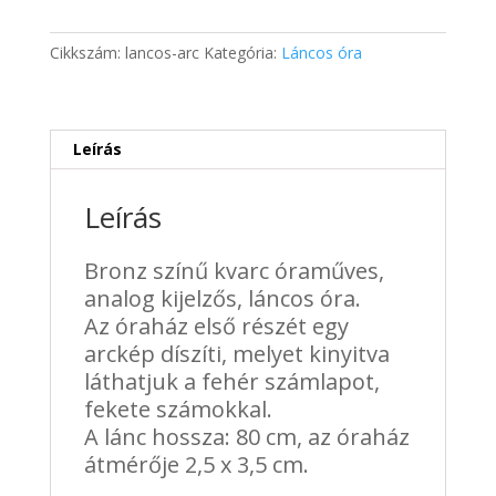
óra
mennyiség
Cikkszám:
lancos-arc
Kategória:
Láncos óra
Leírás
Leírás
Bronz színű kvarc óraműves,
analog kijelzős, láncos óra.
Az óraház első részét egy
arckép díszíti, melyet kinyitva
láthatjuk a fehér számlapot,
fekete számokkal.
A lánc hossza: 80 cm, az óraház
átmérője 2,5 x 3,5 cm.