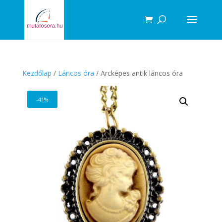
Products
search
Kezdőlap
/
Láncos óra
/ Arcképes antik láncos óra
-41%