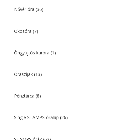
Nővér óra
(36)
Okosóra
(7)
Öngyújtós karóra
(1)
Óraszíjak
(13)
Pénztárca
(8)
Single STAMPS óralap
(26)
STAMPS órák
(63)