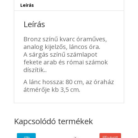
Leírás
Leírás
Bronz színű kvarc óraműves,
analog kijelzős, láncos óra.
A sárgás színű számlapot
fekete arab és római számok
díszítik..
A lánc hossza: 80 cm, az óraház
átmérője kb 3,5 cm.
Kapcsolódó termékek
Elfogyott
-45%