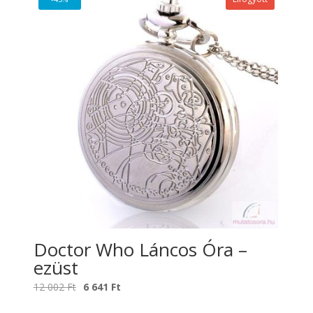
Doctor Who Láncos Óra –
ezüst
Original
Current
12 002
Ft
6 641
Ft
price
price