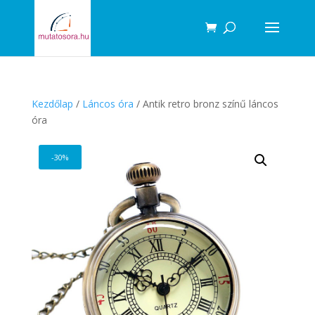
Products
search
Kezdőlap
/
Láncos óra
/ Antik retro bronz színű láncos
óra
-30%