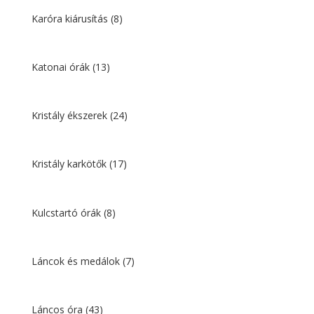
Karóra kiárusítás
(8)
Katonai órák
(13)
Kristály ékszerek
(24)
Kristály karkötők
(17)
Kulcstartó órák
(8)
Láncok és medálok
(7)
Láncos óra
(43)