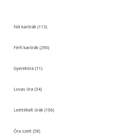
price
price
was:
is:
8
6
390 Ft.
991 Ft.
Női karórák
(113)
Férfi karórák
(290)
Gyerekóra
(11)
Lovas óra
(34)
Leértékelt órák
(106)
Óra szett
(58)