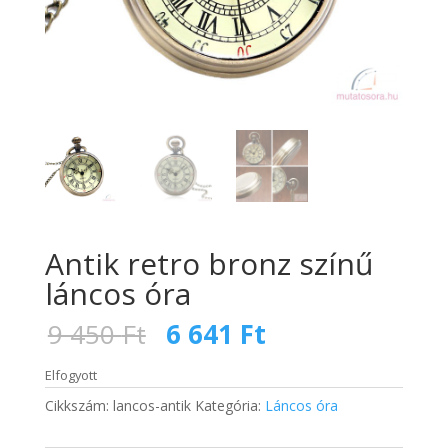
Antik retro bronz színű
láncos óra
Original
Current
9 450
Ft
6 641
Ft
price
price
was:
is:
Elfogyott
9
6
Cikkszám:
lancos-antik
Kategória:
Láncos óra
450 Ft.
641 Ft.