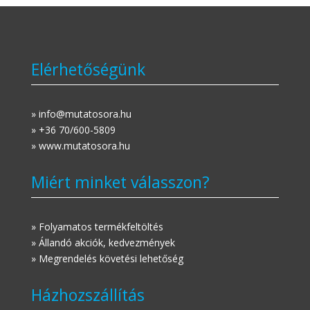
Elérhetőségünk
» info@mutatosora.hu
» +36 70/600-5809
» www.mutatosora.hu
Miért minket válasszon?
» Folyamatos termékfeltöltés
» Állandó akciók, kedvezmények
» Megrendelés követési lehetőség
Házhozszállítás