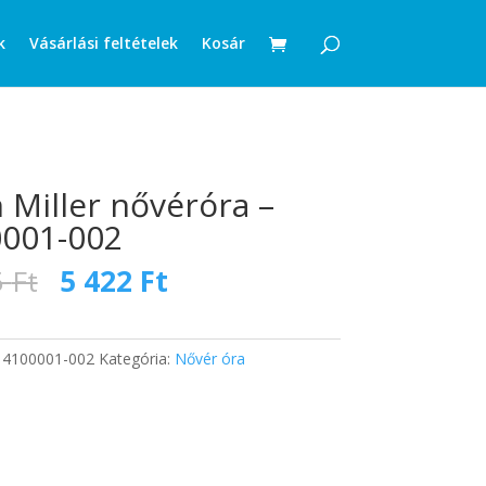
k
Vásárlási feltételek
Kosár
n Miller nővéróra –
001-002
Original
Current
5
Ft
5 422
Ft
price
price
was:
is:
8
5
:
4100001-002
Kategória:
Nővér óra
295 Ft.
422 Ft.