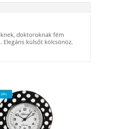
reknek, doktoroknak fém
. Elegáns külsőt kölcsönöz.
-28%