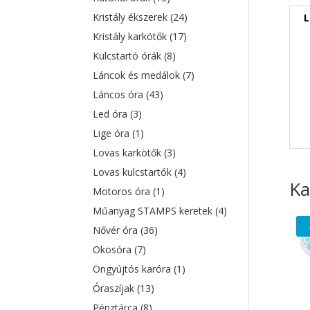
Kristály ékszerek
(24)
L
Kristály karkötők
(17)
Kulcstartó órák
(8)
Láncok és medálok
(7)
Láncos óra
(43)
Led óra
(3)
Lige óra
(1)
Lovas karkötők
(3)
Lovas kulcstartók
(4)
Ka
Motoros óra
(1)
Műanyag STAMPS keretek
(4)
Nővér óra
(36)
Okosóra
(7)
Öngyújtós karóra
(1)
Óraszíjak
(13)
Pénztárca
(8)