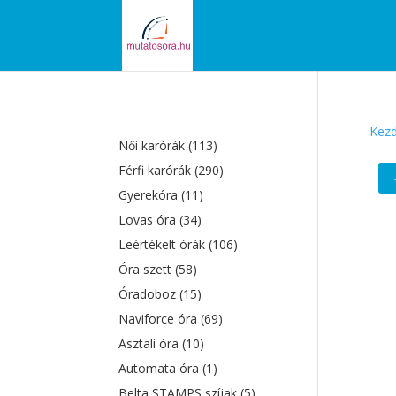
Kezd
Női karórák
(113)
Férfi karórák
(290)
Gyerekóra
(11)
Lovas óra
(34)
Leértékelt órák
(106)
Óra szett
(58)
Óradoboz
(15)
Naviforce óra
(69)
Asztali óra
(10)
Automata óra
(1)
Belta STAMPS szíjak
(5)