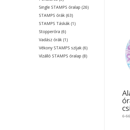
Single STAMPS óralap
(26)
STAMPS órák
(63)
STAMPS Táskák
(1)
Stopperóra
(6)
Vadász órák
(1)
Vékony STAMPS szíjak
(6)
Vízálló STAMPS óralap
(8)
Al
ó
cs
6 6