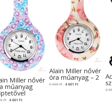
Alain Miller nővér
Ad
óra műanyag – 2
ain Miller nővér
sz
Original
Current
6 668
Ft
4 601
Ft
ra műanyag
price
price
6 6
iptetővel
was:
is:
Original
Current
68
Ft
4 601
Ft
6
4
price
price
668 Ft.
601 Ft.
was:
is: