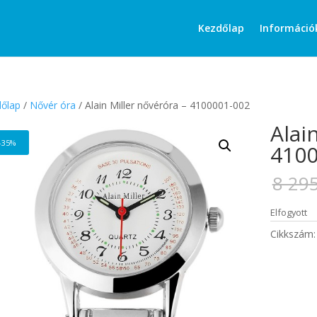
Products
search
Kezdőlap
Információ
őlap
/
Nővér óra
/ Alain Miller nővéróra – 4100001-002
Alai
-35%
4100
8 29
Elfogyott
Cikkszám