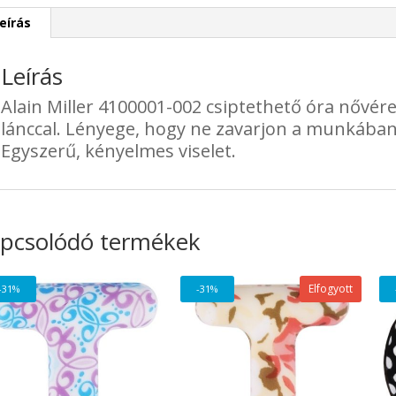
eírás
Leírás
Alain Miller 4100001-002 csiptethető óra nővé
lánccal. Lényege, hogy ne zavarjon a munkában
Egyszerű, kényelmes viselet.
pcsolódó termékek
Elfogyott
-31%
-31%