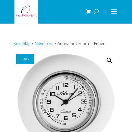
Products
search
Kezdőlap
/
Nővér óra
/ Adrina nővér óra – Fehér
-38%