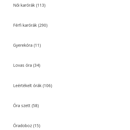
668 Ft.
576 Ft.
Női karórák
(113)
Férfi karórák
(290)
Gyerekóra
(11)
Lovas óra
(34)
Leértékelt órák
(106)
Óra szett
(58)
Óradoboz
(15)