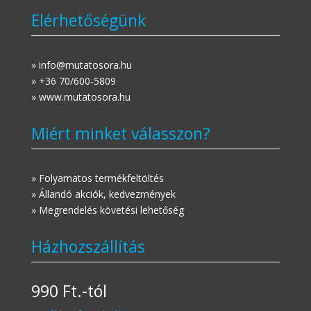
Elérhetőségünk
» info@mutatosora.hu
» +36 70/600-5809
» www.mutatosora.hu
Miért minket válasszon?
» Folyamatos termékfeltöltés
» Állandó akciók, kedvezmények
» Megrendelés követési lehetőség
Házhozszállítás
990 Ft.-tól