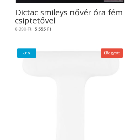
Dictac smileys nővér óra fém
csiptetővel
Original
Current
8 390
Ft
5 555
Ft
price
price
was:
is:
8
5
Elfogyott
-31%
390 Ft.
555 Ft.