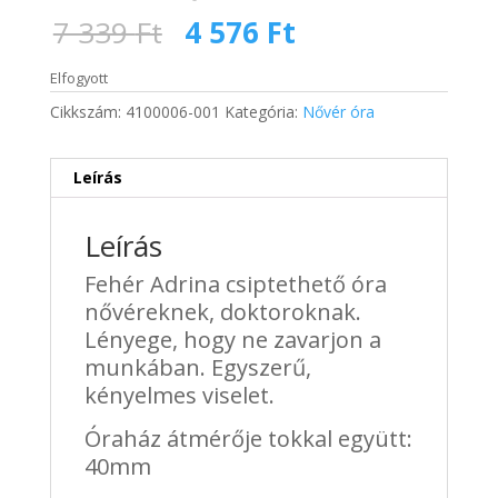
Original
Current
7 339
Ft
4 576
Ft
price
price
was:
is:
Elfogyott
7
4
Cikkszám:
4100006-001
Kategória:
Nővér óra
339 Ft.
576 Ft.
Leírás
Leírás
Fehér Adrina csiptethető óra
nővéreknek, doktoroknak.
Lényege, hogy ne zavarjon a
munkában. Egyszerű,
kényelmes viselet.
Óraház átmérője tokkal együtt:
40mm