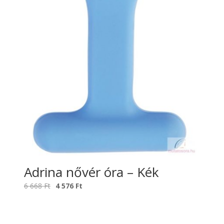
Adrina nővér óra – Kék
Original
Current
6 668
Ft
4 576
Ft
price
price
was:
is:
6
4