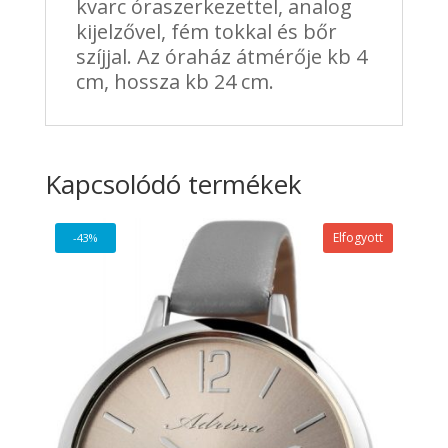
kvarc óraszerkezettel, analog
kijelzővel, fém tokkal és bőr
szíjjal. Az óraház átmérője kb 4
cm, hossza kb 24 cm.
Kapcsolódó termékek
Elfogyott
-43%