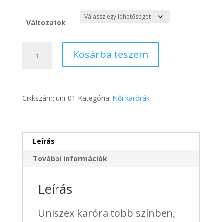
price
price
was:
is:
10
8
Változatok
160 Ft.
255 Ft.
Uniszex
Kosárba teszem
bőrszíjas
karóra
-
több
Cikkszám:
uni-01
Kategória:
Női karórák
szín
mennyiség
Leírás
További információk
Leírás
Uniszex karóra több színben,