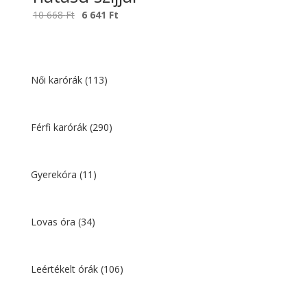
Original
Current
10 668
Ft
6 641
Ft
price
price
was:
is:
10
6
668 Ft.
641 Ft.
Női karórák
(113)
Férfi karórák
(290)
Gyerekóra
(11)
Lovas óra
(34)
Leértékelt órák
(106)