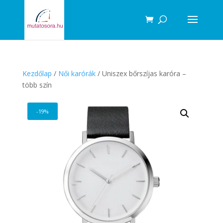
Products
search
Kezdőlap
/
Női karórák
/ Uniszex bőrszíjas karóra –
több szín
-19%