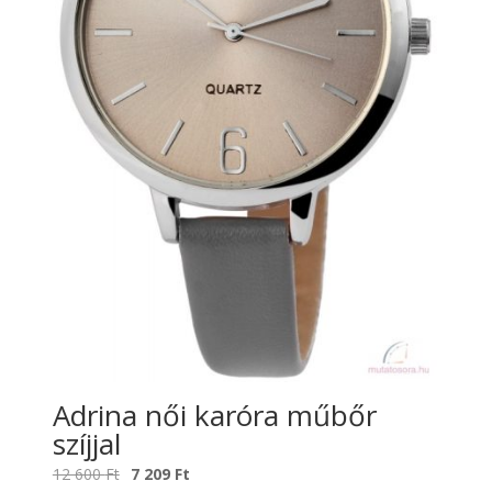
Adrina női karóra műbőr
szíjjal
Original
Current
12 600
Ft
7 209
Ft