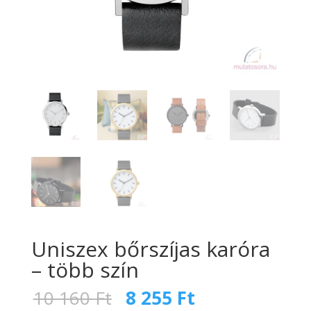
Uniszex bőrszíjas karóra
– több szín
Original
Current
10 160
Ft
8 255
Ft