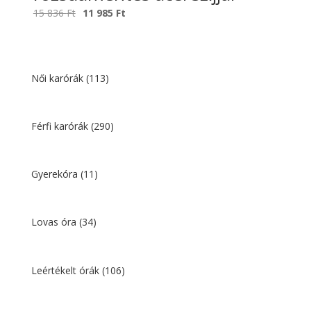
Original
Current
15 836
Ft
11 985
Ft
price
price
was:
is:
15
11
836 Ft.
985 Ft.
Női karórák
(113)
Férfi karórák
(290)
Gyerekóra
(11)
Lovas óra
(34)
Leértékelt órák
(106)