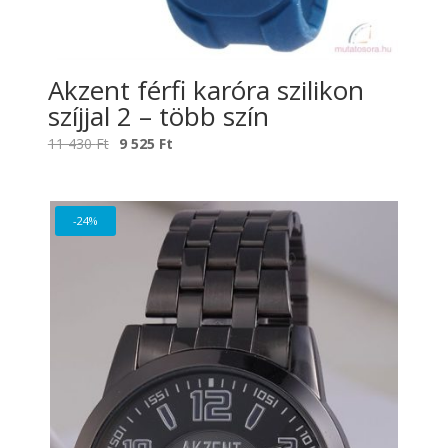
Akzent férfi karóra szilikon
szíjjal 2 – több szín
Original
Current
11 430
Ft
9 525
Ft
price
price
was:
is:
11
9
-24%
430 Ft.
525 Ft.