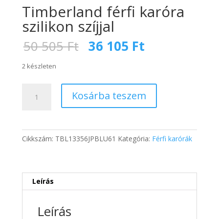
Timberland férfi karóra
szilikon szíjjal
Original
Current
50 505
Ft
36 105
Ft
price
price
was:
is:
2 készleten
50
36
505 Ft.
105 Ft.
Timberland
Kosárba teszem
férfi
karóra
szilikon
szíjjal
Cikkszám:
TBL13356JPBLU61
Kategória:
Férfi karórák
mennyiség
Leírás
Leírás