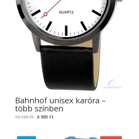
Bahnhof unisex karóra –
több színben
Original
Current
10 160
Ft
6 985
Ft
price
price
was:
is:
10
6