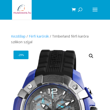
Products
search
Kezdőlap
/
Férfi karórák
/ Timberland férfi karóra
szilikon szíjjal
-29%