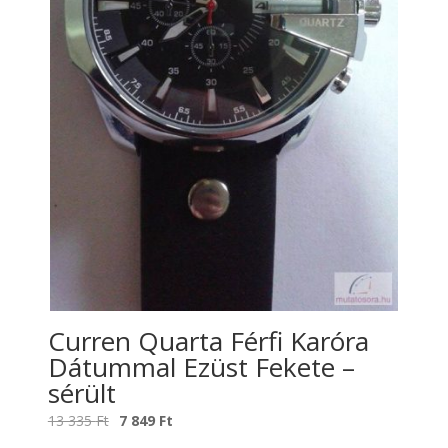
Curren Quarta Férfi Karóra
Dátummal Ezüst Fekete –
sérült
Original
Current
13 335
Ft
7 849
Ft
price
price