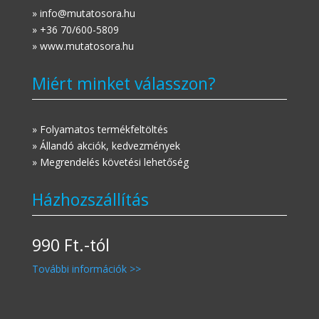
» info@mutatosora.hu
» +36 70/600-5809
» www.mutatosora.hu
Miért minket válasszon?
» Folyamatos termékfeltöltés
» Állandó akciók, kedvezmények
» Megrendelés követési lehetőség
Házhozszállítás
990 Ft.-tól
További információk >>