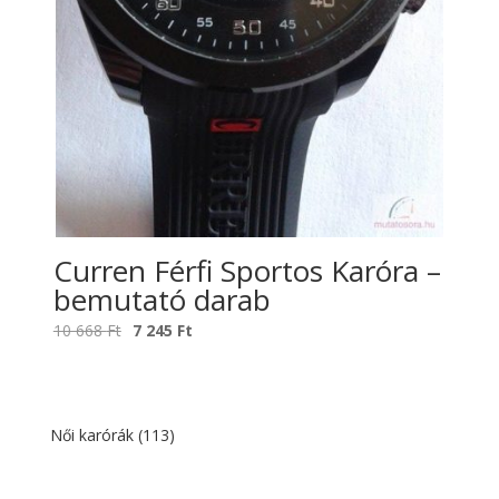
Curren Férfi Sportos Karóra –
bemutató darab
Original
Current
10 668
Ft
7 245
Ft
price
price
was:
is:
10
7
668 Ft.
245 Ft.
Női karórák
(113)