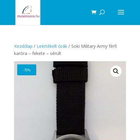
Products
search
Kezdőlap
/
Leértékelt órák
/ Soki Military Army férfi
karóra – fekete – sérült
-70%