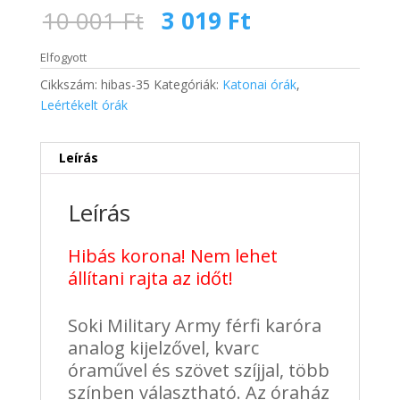
Original
Current
10 001
Ft
3 019
Ft
price
price
was:
is:
Elfogyott
10
3
Cikkszám:
hibas-35
Kategóriák:
Katonai órák
,
001 Ft.
019 Ft.
Leértékelt órák
Leírás
Leírás
Hibás korona! Nem lehet
állítani rajta az időt!
Soki Military Army férfi karóra
analog kijelzővel, kvarc
óraművel és szövet szíjjal, több
színben választható. Az óraház