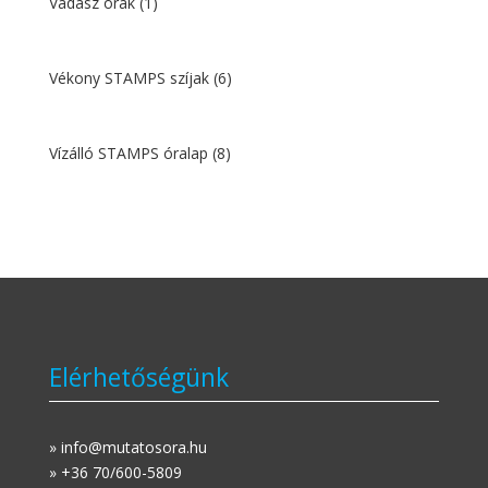
Vadász órák
(1)
Vékony STAMPS szíjak
(6)
Vízálló STAMPS óralap
(8)
Elérhetőségünk
» info@mutatosora.hu
» +36 70/600-5809