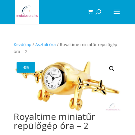
Products
search
Kezdőlap
/
Asztali óra
/ Royaltime miniatűr repülőgép
óra – 2
-43%
Royaltime miniatűr
repülőgép óra – 2