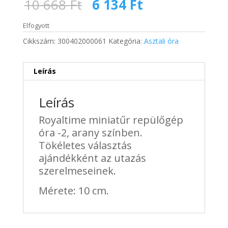
Original
Current
10 668
Ft
6 134
Ft
price
price
was:
is:
Elfogyott
10
6
Cikkszám:
300402000061
Kategória:
Asztali óra
668 Ft.
134 Ft.
Leírás
Leírás
Royaltime miniatűr repülőgép
óra -2, arany színben.
Tökéletes választás
ajándékként az utazás
szerelmeseinek.
Mérete: 10 cm.