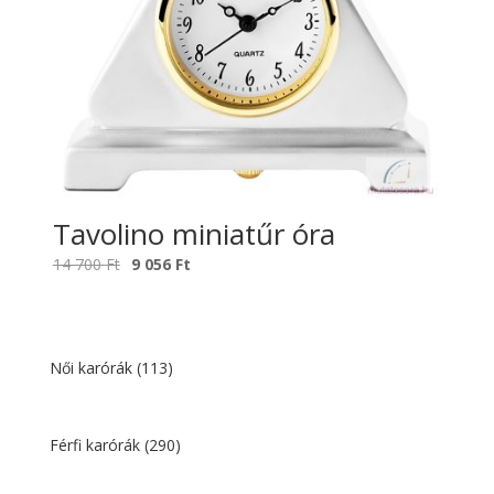
Tavolino miniatűr óra
Original
Current
14 700
Ft
9 056
Ft
price
price
was:
is:
14
9
700 Ft.
056 Ft.
Női karórák
(113)
Férfi karórák
(290)