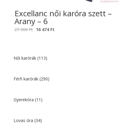
Excellanc női karóra szett –
Arany – 6
Original
Current
27 300
Ft
16 474
Ft
price
price
was:
is:
27
16
300 Ft.
474 Ft.
Női karórák
(113)
Férfi karórák
(290)
Gyerekóra
(11)
Lovas óra
(34)