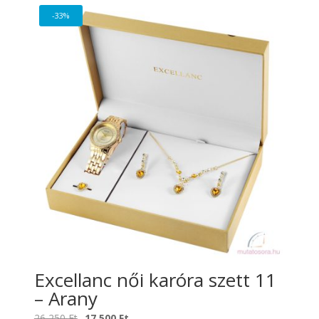
-33%
Excellanc női karóra szett 11
– Arany
Original
Current
26 250
Ft
17 500
Ft