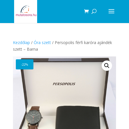
Products
search
Kezdőlap
/
Óra szett
/ Persopolis férfi karóra ajándék
szett – Barna
-22%