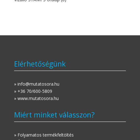
Elérhetőségünk
» info@mutatosora.hu
» +36 70/600-5809
» www.mutatosora.hu
Miért minket válasszon?
» Folyamatos termékfeltöltés