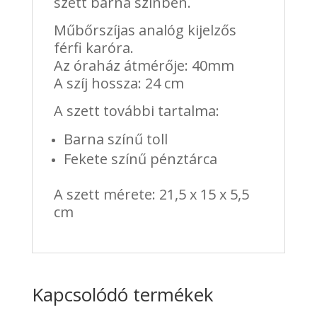
szett barna színben.
Műbőrszíjas analóg kijelzős
férfi karóra.
Az óraház átmérője: 40mm
A szíj hossza: 24 cm
A szett további tartalma:
Barna színű toll
Fekete színű pénztárca
A szett mérete: 21,5 x 15 x 5,5
cm
Kapcsolódó termékek