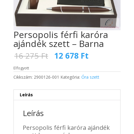
Persopolis férfi karóra
ajándék szett – Barna
Original
Current
16 275
Ft
12 678
Ft
price
price
was:
is:
Elfogyott
16
12
Cikkszám:
2900126-001
Kategória:
Óra szett
275 Ft.
678 Ft.
Leírás
Leírás
Persopolis férfi karóra ajándék