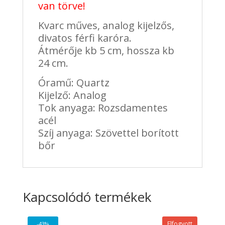
van törve!
Kvarc műves, analog kijelzős,
divatos férfi karóra.
Átmérője kb 5 cm, hossza kb
24 cm.
Óramű: Quartz
Kijelző: Analog
Tok anyaga: Rozsdamentes
acél
Szíj anyaga: Szövettel borított
bőr
Kapcsolódó termékek
Elfogyott
-43%