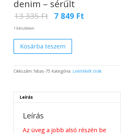
denim – sérült
Original
Current
13 335
Ft
7 849
Ft
price
price
was:
is:
1 készleten
13
7
335 Ft.
849 Ft.
Oulm
Kosárba teszem
Nagyméretű
Férfi
Karóra
-
Cikkszám:
hibas-75
Kategória:
Leértékelt órák
világoskék
denim
-
sérült
Leírás
mennyiség
Leírás
Az üveg a jobb alsó részén be