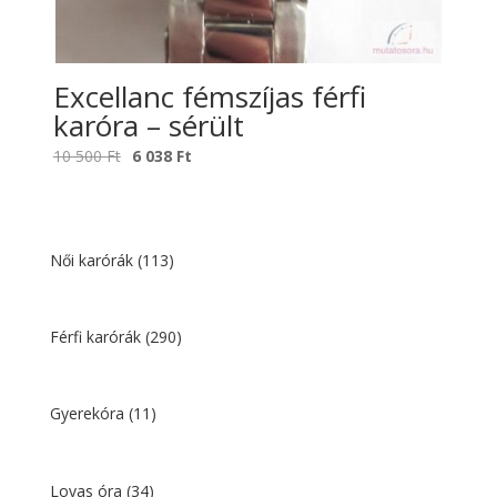
Excellanc fémszíjas férfi
karóra – sérült
Original
Current
10 500
Ft
6 038
Ft
price
price
was:
is:
10
6
500 Ft.
038 Ft.
Női karórák
(113)
Férfi karórák
(290)
Gyerekóra
(11)
Lovas óra
(34)