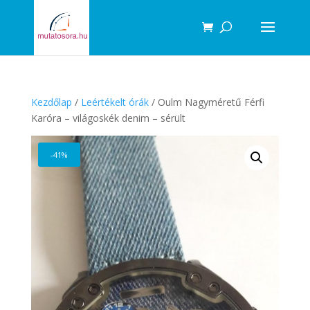
Products
search
Kezdőlap
/
Leértékelt órák
/ Oulm Nagyméretű Férfi
Karóra – világoskék denim – sérült
-41%