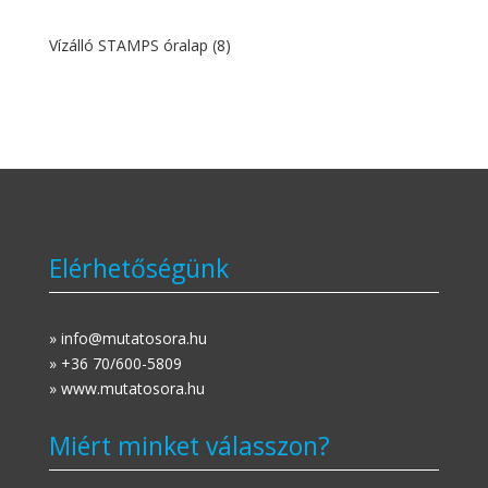
Vízálló STAMPS óralap
(8)
Elérhetőségünk
» info@mutatosora.hu
» +36 70/600-5809
» www.mutatosora.hu
Miért minket válasszon?