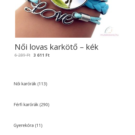
Női lovas karkötő – kék
Original
Current
6 289
Ft
3 611
Ft
price
price
was:
is:
6
3
289 Ft.
611 Ft.
Női karórák
(113)
Férfi karórák
(290)
Gyerekóra
(11)