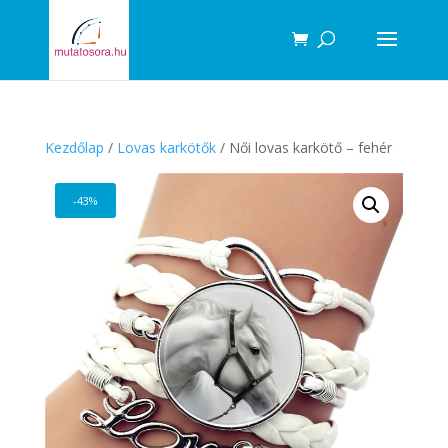
Products
search
Kezdőlap
/
Lovas karkötők
/ Női lovas karkötő – fehér
-43%