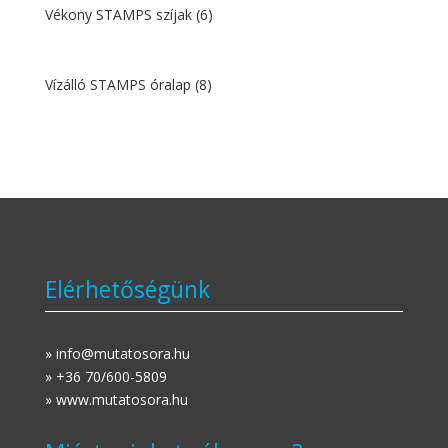
Vékony STAMPS szíjak
(6)
Vízálló STAMPS óralap
(8)
Elérhetőségünk
» info@mutatosora.hu
» +36 70/600-5809
» www.mutatosora.hu