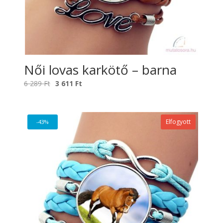
Női lovas karkötő – barna
Original
Current
6 289
Ft
3 611
Ft
price
price
was:
is:
6
3
Elfogyott
-43%
289 Ft.
611 Ft.