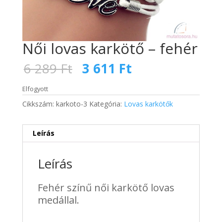
Női lovas karkötő – fehér
Original
Current
6 289
Ft
3 611
Ft
price
price
was:
is:
Elfogyott
6
3
Cikkszám:
karkoto-3
Kategória:
Lovas karkötők
289 Ft.
611 Ft.
Leírás
Leírás
Fehér színű női karkötő lovas
medállal.