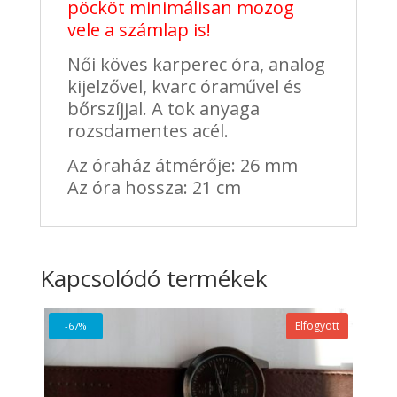
pöcköt minimálisan mozog
vele a számlap is!
Női köves karperec óra, analog
kijelzővel, kvarc óraművel és
bőrszíjjal. A tok anyaga
rozsdamentes acél.
Az óraház átmérője: 26 mm
Az óra hossza: 21 cm
Kapcsolódó termékek
Elfogyott
-67%