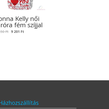
nna Kelly női
róra fém szíjjal
Original
Current
550
Ft
9 201
Ft
price
price
was:
is:
11
9
550 Ft.
201 Ft.
Házhozszállítás