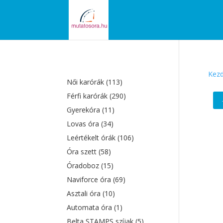
Kezd
Női karórák
(113)
Férfi karórák
(290)
Gyerekóra
(11)
Lovas óra
(34)
Leértékelt órák
(106)
Óra szett
(58)
Óradoboz
(15)
Naviforce óra
(69)
Asztali óra
(10)
Automata óra
(1)
Belta STAMPS szíjak
(5)