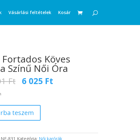
k
Vásárlási feltételek
Kosár
 Fortados Köves
a Színű Női Óra
Original
Current
01
Ft
6 025
Ft
price
price
was:
is:
n
10
6
001 Ft.
025 Ft.
rba teszem
:
NF-831
Kategória:
Női karórák