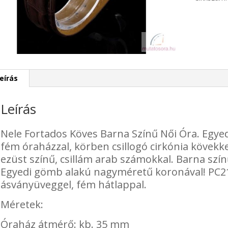
Női
Óra
mennyisé
eírás
Leírás
Nele Fortados Köves Barna Színű Női Óra. Egyed
fém óraházzal, körben csillogó cirkónia kövekke
ezüst színű, csillám arab számokkal. Barna színű
Egyedi gömb alakú nagyméretű koronával! PC21
ásványüveggel, fém hátlappal.
Méretek:
Óraház átmérő: kb. 35 mm