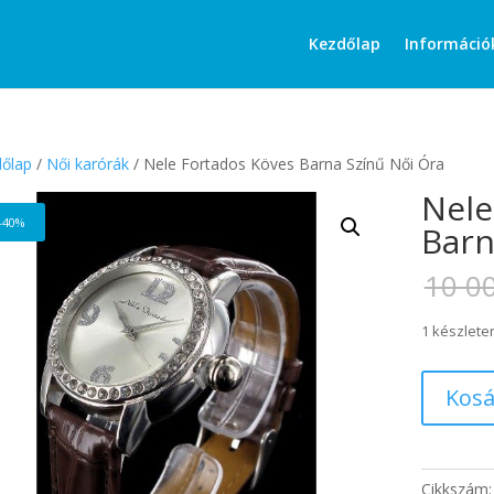
Products
search
Kezdőlap
Információ
őlap
/
Női karórák
/ Nele Fortados Köves Barna Színű Női Óra
Nele
-40%
Barn
10 0
1 készlete
Nele
Kosá
Fortados
Köves
Barna
Színű
Cikkszám