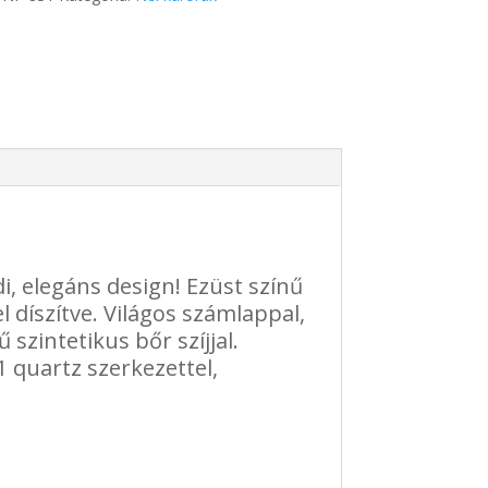
g
i, elegáns design! Ezüst színű
l díszítve. Világos számlappal,
 szintetikus bőr szíjjal.
 quartz szerkezettel,