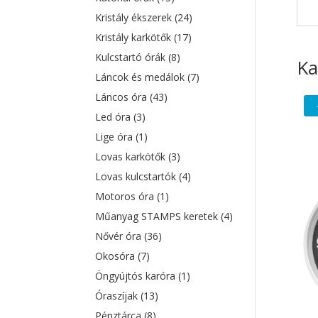
Kristály ékszerek
(24)
Kristály karkötők
(17)
Kulcstartó órák
(8)
Ka
Láncok és medálok
(7)
Láncos óra
(43)
Led óra
(3)
Lige óra
(1)
Lovas karkötők
(3)
Lovas kulcstartók
(4)
Motoros óra
(1)
Műanyag STAMPS keretek
(4)
Nővér óra
(36)
Okosóra
(7)
Öngyújtós karóra
(1)
Óraszíjak
(13)
Pénztárca
(8)