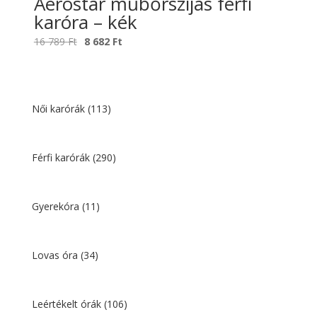
Aerostar műbőrszíjas férfi
karóra – kék
Original
Current
16 789
Ft
8 682
Ft
price
price
was:
is:
16
8
789 Ft.
682 Ft.
Női karórák
(113)
Férfi karórák
(290)
Gyerekóra
(11)
Lovas óra
(34)
Leértékelt órák
(106)