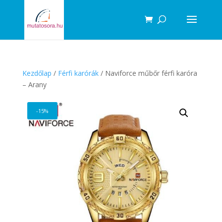
Products
search
Kezdőlap
/
Férfi karórák
/ Naviforce műbőr férfi karóra
– Arany
-15%