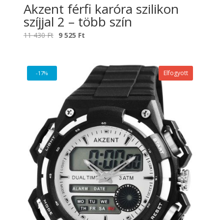
Akzent férfi karóra szilikon
szíjjal 2 – több szín
Original
Current
11 430
Ft
9 525
Ft
price
price
was:
is:
11
9
Elfogyott
-17%
430 Ft.
525 Ft.