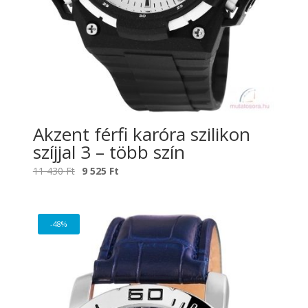
Akzent férfi karóra szilikon
szíjjal 3 – több szín
Original
Current
11 430
Ft
9 525
Ft
price
price
was:
is:
11
9
-48%
430 Ft.
525 Ft.