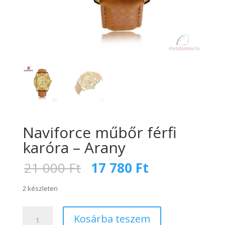
Naviforce műbőr férfi
karóra – Arany
Original
Current
21 000
Ft
17 780
Ft
price
price
was:
is:
2 készleten
21
17
000 Ft.
780 Ft.
Naviforce
Kosárba teszem
műbőr