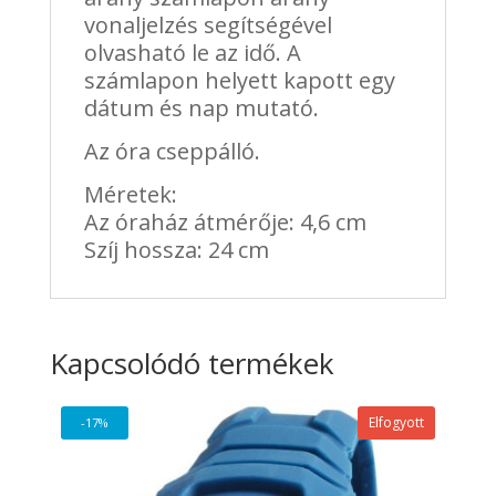
vonaljelzés segítségével
olvasható le az idő. A
számlapon helyett kapott egy
dátum és nap mutató.
Az óra cseppálló.
Méretek:
Az óraház átmérője: 4,6 cm
Szíj hossza: 24 cm
Kapcsolódó termékek
Elfogyott
-17%