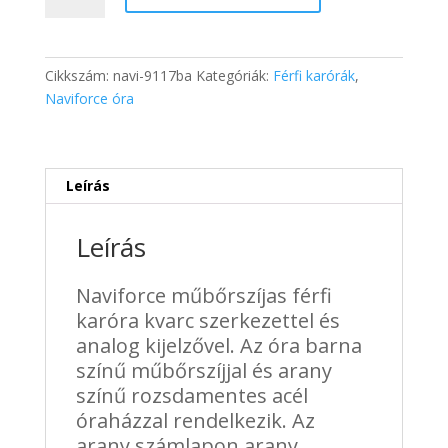
férfi
karóra
-
Cikkszám:
navi-9117ba
Kategóriák:
Férfi karórák
,
Arany
Naviforce óra
mennyiség
Leírás
Leírás
Naviforce műbőrszíjas férfi
karóra kvarc szerkezettel és
analog kijelzővel. Az óra barna
színű műbőrszíjjal és arany
színű rozsdamentes acél
óraházzal rendelkezik. Az
arany számlapon arany