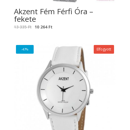
Akzent Fém Férfi Óra –
fekete
Original
Current
13 335
Ft
10 264
Ft
price
price
was:
is:
13
10
Elfogyott
-47%
335 Ft.
264 Ft.