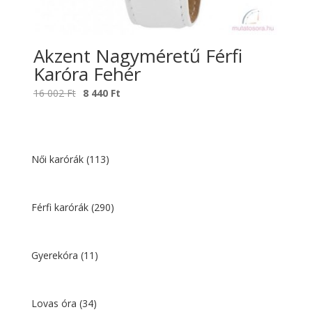
Akzent Nagyméretű Férfi
Karóra Fehér
Original
Current
16 002
Ft
8 440
Ft
price
price
was:
is:
16
8
002 Ft.
440 Ft.
Női karórák
(113)
Férfi karórák
(290)
Gyerekóra
(11)
Lovas óra
(34)