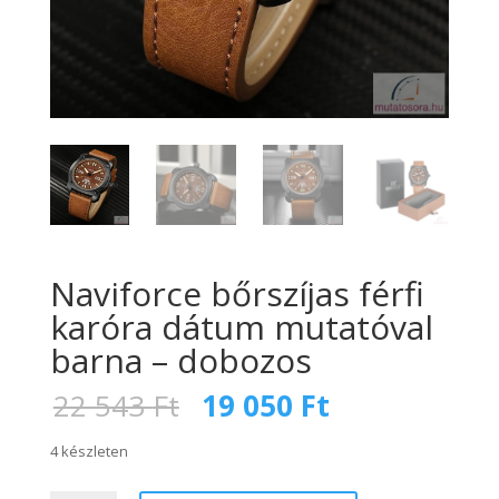
Naviforce bőrszíjas férfi
karóra dátum mutatóval
barna – dobozos
Original
Current
22 543
Ft
19 050
Ft
price
price
was:
is:
4 készleten
22
19