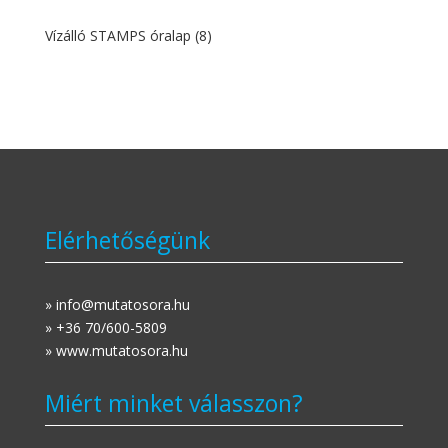
Vízálló STAMPS óralap
(8)
Elérhetőségünk
» info@mutatosora.hu
» +36 70/600-5809
» www.mutatosora.hu
Miért minket válasszon?