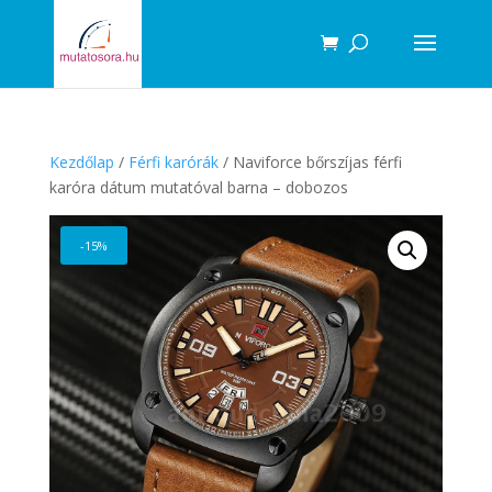
Products
search
Kezdőlap
/
Férfi karórák
/ Naviforce bőrszíjas férfi
karóra dátum mutatóval barna – dobozos
-15%