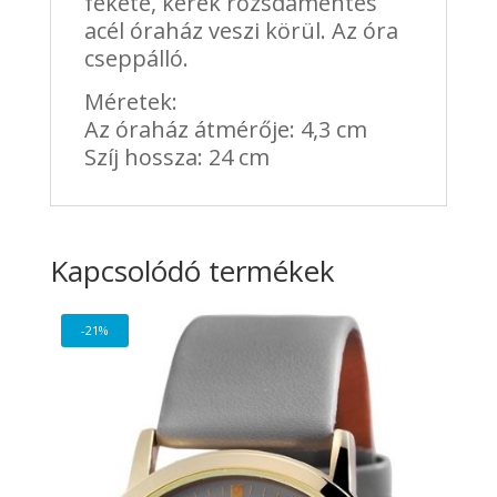
fekete, kerek rozsdamentes
acél óraház veszi körül. Az óra
cseppálló.
Méretek:
Az óraház átmérője: 4,3 cm
Szíj hossza: 24 cm
Kapcsolódó termékek
-21%