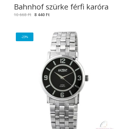
Bahnhof szürke férfi karóra
Original
Current
10 668
Ft
8 440
Ft
price
price
was:
is:
10
8
-23%
668 Ft.
440 Ft.