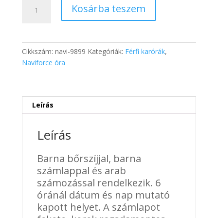
543 Ft.
050 Ft.
Naviforce
Kosárba teszem
bőrszíjas
férfi
karóra
dátum
Cikkszám:
navi-9899
Kategóriák:
Férfi karórák
,
mutatóval
Naviforce óra
barna
-
dobozos
mennyiség
Leírás
Leírás
Barna bőrszíjjal, barna
számlappal és arab
számozással rendelkezik. 6
óránál dátum és nap mutató
kapott helyet. A számlapot