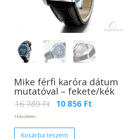
Mike férfi karóra dátum
mutatóval – fekete/kék
Original
Current
16 789
Ft
10 856
Ft
price
price
was:
is:
1 készleten
16
10
789 Ft.
856 Ft.
Mike
Kosárba teszem
férfi