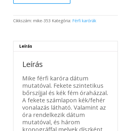
karóra
dátum
mutatóval
Cikkszám:
mike-353
Kategória:
Férfi karórák
-
fekete/kék
mennyiség
Leírás
Leírás
Mike férfi karóra dátum
mutatóval. Fekete szintetikus
bőrszíjjal és kék fém óraházzal.
A fekete számlapon kék/fehér
vonalazás látható. Valamint az
óra rendelkezik dátum
mutatóval, és három
kronográffal melyek díszként