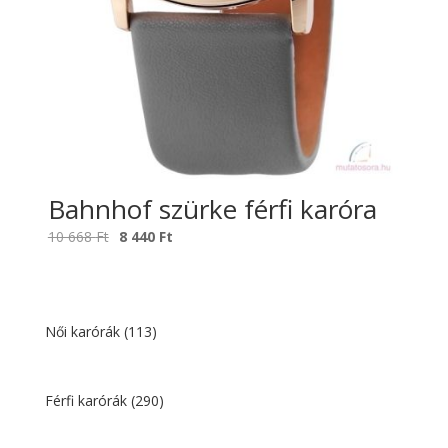
Bahnhof szürke férfi karóra
Original
Current
10 668
Ft
8 440
Ft
price
price
was:
is:
10
8
668 Ft.
440 Ft.
Női karórák
(113)
Férfi karórák
(290)