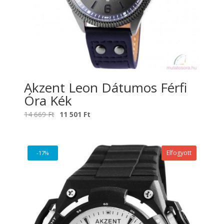
Akzent Leon Dátumos Férfi
Óra Kék
Original
Current
14 669
Ft
11 501
Ft
price
price
was:
is:
14
11
Elfogyott
-17%
669 Ft.
501 Ft.