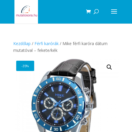
Products
search
Kezdőlap
/
Férfi karórák
/ Mike férfi karóra dátum
mutatóval – fekete/kék
-35%