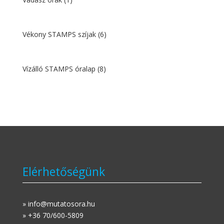
Vékony STAMPS szíjak
(6)
Vízálló STAMPS óralap
(8)
Elérhetőségünk
» info@mutatosora.hu
» +36 70/600-5809