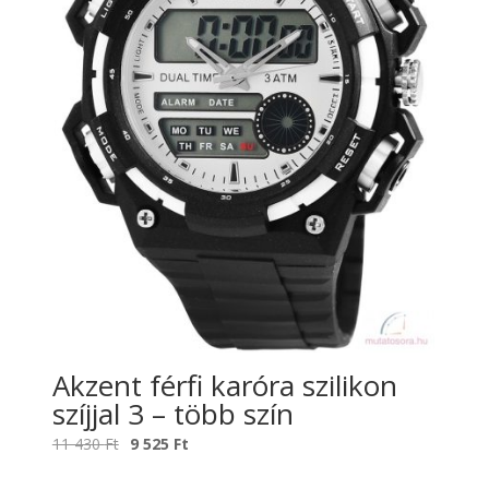
Akzent férfi karóra szilikon
szíjjal 3 – több szín
Original
Current
11 430
Ft
9 525
Ft
price
price