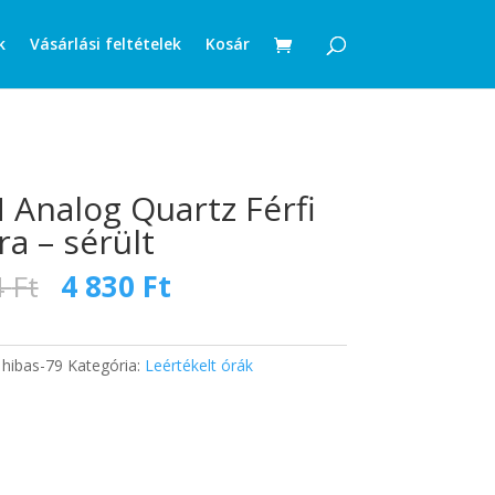
k
Vásárlási feltételek
Kosár
Analog Quartz Férfi
ra – sérült
Original
Current
4
Ft
4 830
Ft
price
price
was:
is:
7
4
:
hibas-79
Kategória:
Leértékelt órák
334 Ft.
830 Ft.