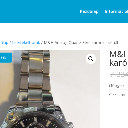
Products
search
Kezdőlap
Információ
őlap
/
Leértékelt órák
/ M&H Analog Quartz Férfi karóra – sérült
M&H 
-34%
karó
7 33
Elfogyott
Cikkszám