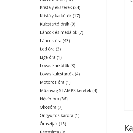
L
Kristály ékszerek
(24)
Kristály karkötők
(17)
Kulcstartó órák
(8)
Láncok és medálok
(7)
Láncos óra
(43)
Led óra
(3)
Lige óra
(1)
Lovas karkötők
(3)
Lovas kulcstartók
(4)
Motoros óra
(1)
Műanyag STAMPS keretek
(4)
Nővér óra
(36)
Okosóra
(7)
Öngyújtós karóra
(1)
Óraszíjak
(13)
Ka
Pénztárca
(8)