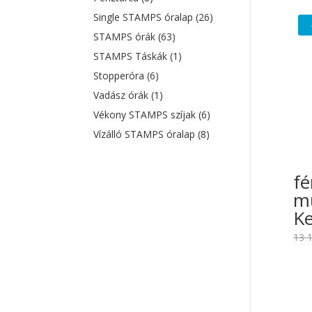
Single STAMPS óralap
(26)
STAMPS órák
(63)
STAMPS Táskák
(1)
Stopperóra
(6)
Vadász órák
(1)
Vékony STAMPS szíjak
(6)
Vízálló STAMPS óralap
(8)
fé
mű
K
13 