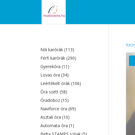
Kezd
Női karórák
(113)
Férfi karórák
(290)
Gyerekóra
(11)
Lovas óra
(34)
Leértékelt órák
(106)
Óra szett
(58)
Óradoboz
(15)
Naviforce óra
(69)
Asztali óra
(10)
Automata óra
(1)
Belta STAMPS szíjak
(5)