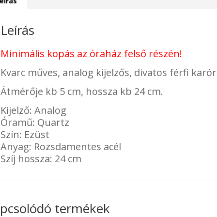
eírás
Leírás
Minimális kopás az óraház felső részén!
Kvarc műves, analog kijelzős, divatos férfi karór
Átmérője kb 5 cm, hossza kb 24 cm.
Kijelző: Analog
Óramű: Quartz
Szín: Ezüst
Anyag: Rozsdamentes acél
Szíj hossza: 24 cm
pcsolódó termékek