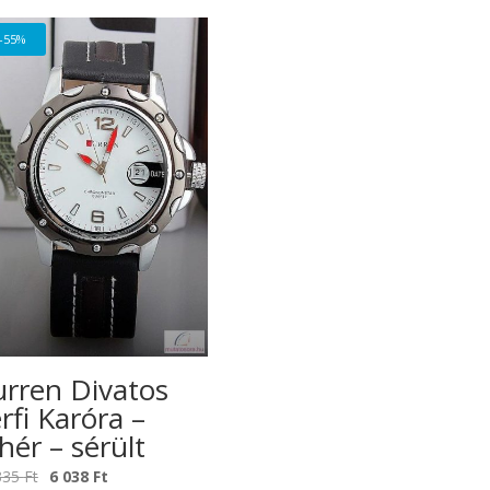
-55%
rren Divatos
rfi Karóra –
hér – sérült
Original
Current
335
Ft
6 038
Ft