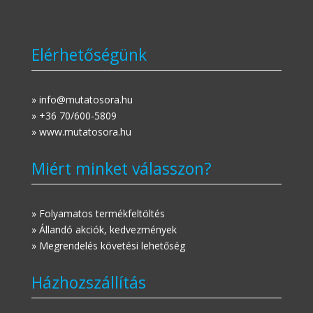
Elérhetőségünk
» info@mutatosora.hu
» +36 70/600-5809
» www.mutatosora.hu
Miért minket válasszon?
» Folyamatos termékfeltöltés
» Állandó akciók, kedvezmények
» Megrendelés követési lehetőség
Házhozszállítás