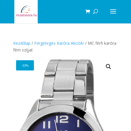
Products
search
Kezdőlap
/
Fergeteges Karóra Akciók!
/ MC férfi karóra
fém szíjjal
-33%