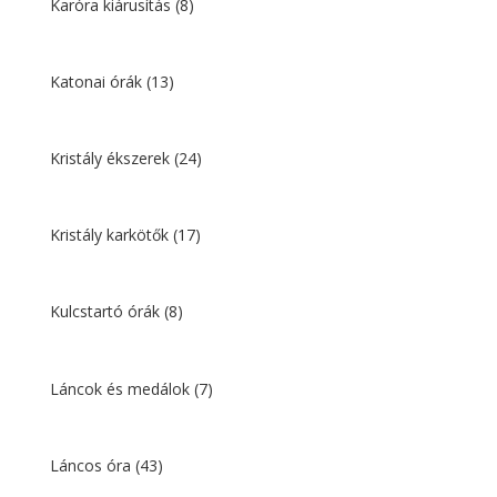
Karóra kiárusítás
(8)
Katonai órák
(13)
Kristály ékszerek
(24)
Kristály karkötők
(17)
Kulcstartó órák
(8)
Láncok és medálok
(7)
Láncos óra
(43)