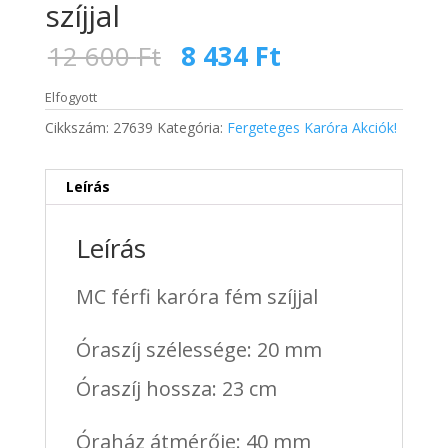
szíjjal
Original
Current
12 600
Ft
8 434
Ft
price
price
was:
is:
Elfogyott
12
8
Cikkszám:
27639
Kategória:
Fergeteges Karóra Akciók!
600 Ft.
434 Ft.
Leírás
Leírás
MC férfi karóra fém szíjjal
Óraszíj szélessége: 20 mm
Óraszíj hossza: 23 cm
Óraház átmérője: 40 mm