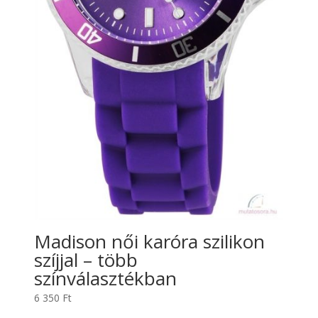
Madison női karóra szilikon
szíjjal – több
színválasztékban
6 350
Ft