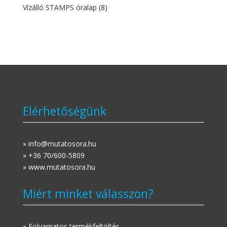
Vízálló STAMPS óralap
(8)
Elérhetőségünk
» info@mutatosora.hu
» +36 70/600-5809
» www.mutatosora.hu
Miért minket válasszon?
» Folyamatos termékfeltöltés