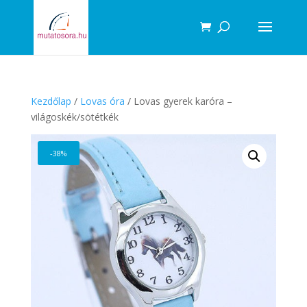
Products
search
Kezdőlap
/
Lovas óra
/ Lovas gyerek karóra –
világoskék/sötétkék
-38%