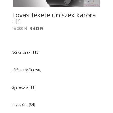
Lovas fekete uniszex karóra
-11
Original
Current
16 800
Ft
9 648
Ft
price
price
was:
is:
16
9
800 Ft.
648 Ft.
Női karórák
(113)
Férfi karórák
(290)
Gyerekóra
(11)
Lovas óra
(34)