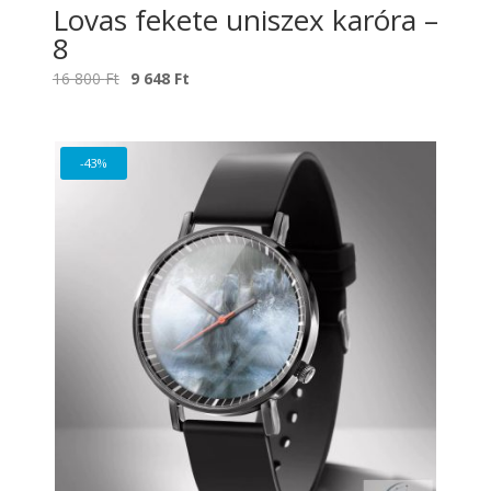
Lovas fekete uniszex karóra –
8
Original
Current
16 800
Ft
9 648
Ft
price
price
was:
is:
16
9
-43%
800 Ft.
648 Ft.