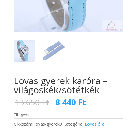
Lovas gyerek karóra –
világoskék/sötétkék
Original
Current
13 650
Ft
8 440
Ft
price
price
was:
is:
Elfogyott
13
8
Cikkszám:
lovas-gyerek3
Kategória:
Lovas óra
650 Ft.
440 Ft.