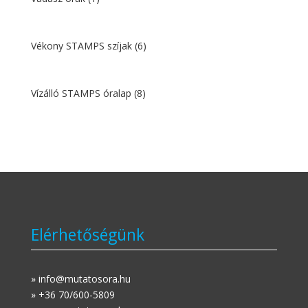
Vékony STAMPS szíjak
(6)
Vízálló STAMPS óralap
(8)
Elérhetőségünk
» info@mutatosora.hu
» +36 70/600-5809