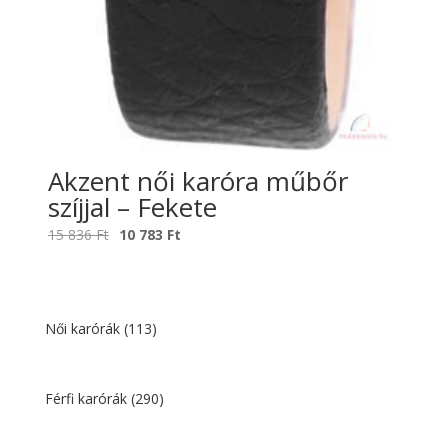
Akzent női karóra műbőr
szíjjal – Fekete
Original
Current
15 836
Ft
10 783
Ft
price
price
was:
is:
15
10
836 Ft.
783 Ft.
Női karórák
(113)
Férfi karórák
(290)