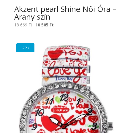
Akzent pearl Shine Női Óra –
Arany szín
Original
Current
18 669
Ft
10 505
Ft
price
price
was:
is:
18
10
-20%
669 Ft.
505 Ft.