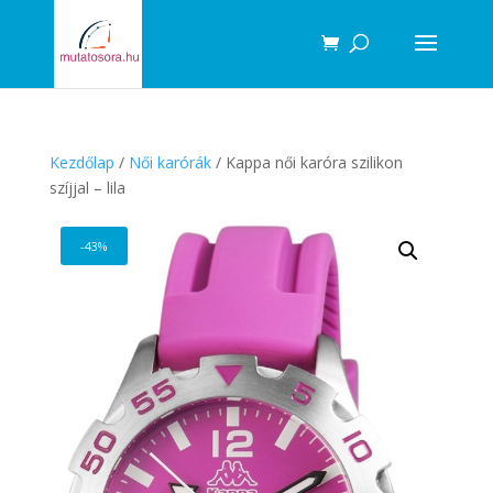
Products
search
Kezdőlap
/
Női karórák
/ Kappa női karóra szilikon
szíjjal – lila
-43%